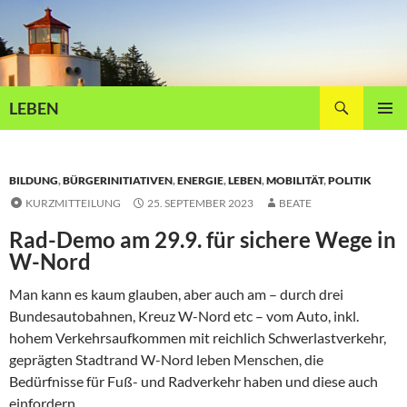
Zum
Inhalt
springen
Suchen
LEBEN
PRIMÄR
MENÜ
BILDUNG
,
BÜRGERINITIATIVEN
,
ENERGIE
,
LEBEN
,
MOBILITÄT
,
POLITIK
KURZMITTEILUNG
25. SEPTEMBER 2023
BEATE
Rad-Demo am 29.9. für sichere Wege in
W-Nord
Man kann es kaum glauben, aber auch am – durch drei
Bundesautobahnen, Kreuz W-Nord etc – vom Auto, inkl.
hohem Verkehrsaufkommen mit reichlich Schwerlastverkehr,
geprägten Stadtrand W-Nord leben Menschen, die
Bedürfnisse für Fuß- und Radverkehr haben und diese auch
einfordern…