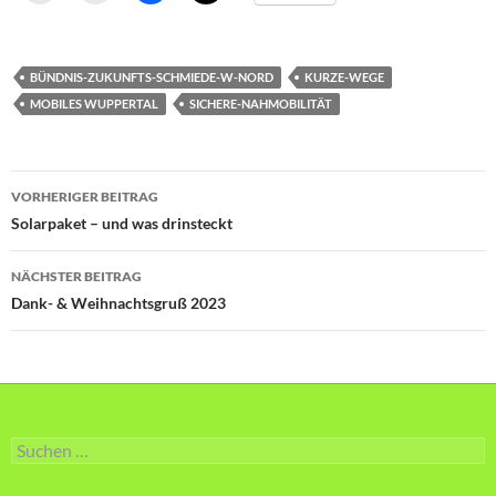
BÜNDNIS-ZUKUNFTS-SCHMIEDE-W-NORD
KURZE-WEGE
MOBILES WUPPERTAL
SICHERE-NAHMOBILITÄT
Beitragsnavigation
VORHERIGER BEITRAG
Solarpaket – und was drinsteckt
NÄCHSTER BEITRAG
Dank- & Weihnachtsgruß 2023
Suche
nach: