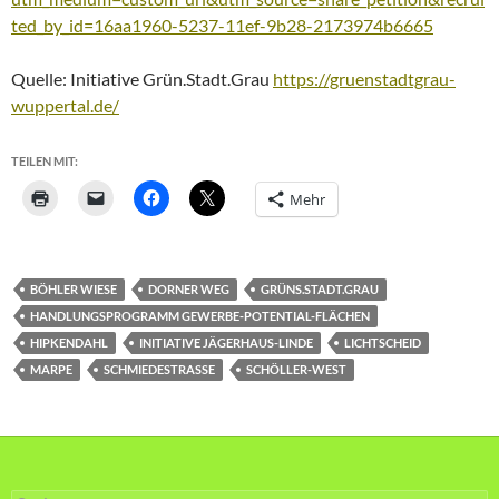
ted_by_id=16aa1960-5237-11ef-9b28-2173974b6665
Quelle: Initiative Grün.Stadt.Grau
https://gruenstadtgrau-
wuppertal.de/
TEILEN MIT:
Mehr
BÖHLER WIESE
DORNER WEG
GRÜNS.STADT.GRAU
HANDLUNGSPROGRAMM GEWERBE-POTENTIAL-FLÄCHEN
HIPKENDAHL
INITIATIVE JÄGERHAUS-LINDE
LICHTSCHEID
MARPE
SCHMIEDESTRASSE
SCHÖLLER-WEST
Suche