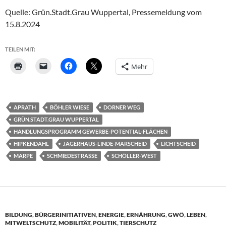
Quelle: Grün.Stadt.Grau Wuppertal, Pressemeldung vom
15.8.2024
TEILEN MIT:
Mehr
APRATH
BÖHLER WIESE
DORNER WEG
GRÜN.STADT.GRAU WUPPERTAL
HANDLUNGSPROGRAMM GEWERBE-POTENTIAL-FLÄCHEN
HIPKENDAHL
JÄGERHAUS-LINDE-MARSCHEID
LICHTSCHEID
MARPE
SCHMIEDESTRASSE
SCHÖLLER-WEST
BILDUNG
,
BÜRGERINITIATIVEN
,
ENERGIE
,
ERNÄHRUNG
,
GWÖ
,
LEBEN
,
MITWELTSCHUTZ
,
MOBILITÄT
,
POLITIK
,
TIERSCHUTZ