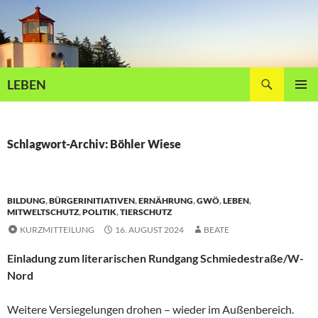
Zum
Inhalt
springen
Suchen
LEBEN
PRIMÄR
MENÜ
Schlagwort-Archiv: Böhler Wiese
BILDUNG
,
BÜRGERINITIATIVEN
,
ERNÄHRUNG
,
GWÖ
,
LEBEN
,
MITWELTSCHUTZ
,
POLITIK
,
TIERSCHUTZ
KURZMITTEILUNG
16. AUGUST 2024
BEATE
Einladung zum literarischen Rundgang Schmiedestraße/W-
Nord
Weitere Versiegelungen drohen – wieder im Außenbereich.