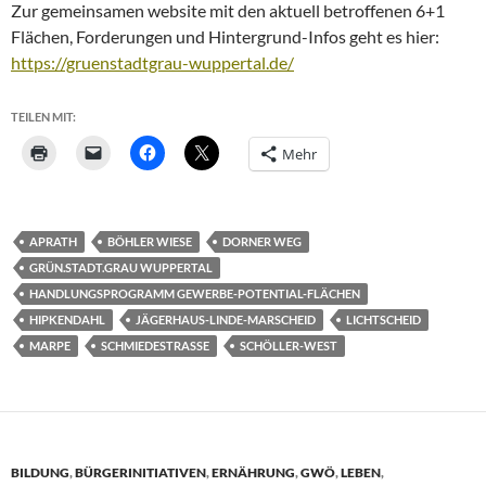
Zur gemeinsamen website mit den aktuell betroffenen 6+1
Flächen, Forderungen und Hintergrund-Infos geht es hier:
https://gruenstadtgrau-wuppertal.de/
TEILEN MIT:
Mehr
APRATH
BÖHLER WIESE
DORNER WEG
GRÜN.STADT.GRAU WUPPERTAL
HANDLUNGSPROGRAMM GEWERBE-POTENTIAL-FLÄCHEN
HIPKENDAHL
JÄGERHAUS-LINDE-MARSCHEID
LICHTSCHEID
MARPE
SCHMIEDESTRASSE
SCHÖLLER-WEST
BILDUNG
,
BÜRGERINITIATIVEN
,
ERNÄHRUNG
,
GWÖ
,
LEBEN
,