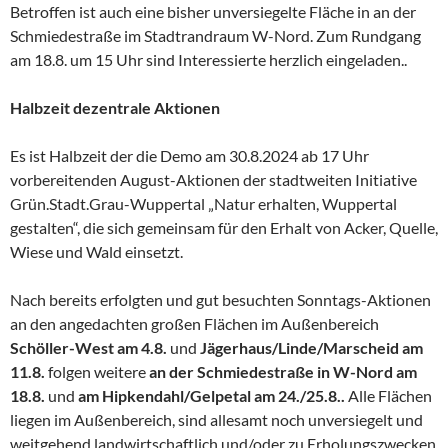
Betroffen ist auch eine bisher unversiegelte Fläche in an der
Schmiedestraße im Stadtrandraum W-Nord. Zum Rundgang
am 18.8. um 15 Uhr sind Interessierte herzlich eingeladen..
Halbzeit dezentrale Aktionen
Es ist Halbzeit der die Demo am 30.8.2024 ab 17 Uhr
vorbereitenden August-Aktionen der stadtweiten Initiative
Grün.Stadt.Grau-Wuppertal „Natur erhalten, Wuppertal
gestalten“, die sich gemeinsam für den Erhalt von Acker, Quelle,
Wiese und Wald einsetzt.
Nach bereits erfolgten und gut besuchten Sonntags-Aktionen
an den angedachten großen Flächen im Außenbereich
Schöller-West am 4.8.
und
Jägerhaus/Linde/Marscheid
am
11.8.
folgen weitere
an der Schmiedestraße in W-Nord
am
18.8.
und
am Hipkendahl/Gelpetal am 24./25.8..
Alle Flächen
liegen im Außenbereich, sind allesamt noch unversiegelt und
weitgehend landwirtschaftlich und/oder zu Erholungszwecken