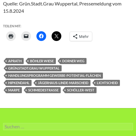
Quelle: Grün.Stadt.Grau Wuppertal, Pressemeldung vom
15.8.2024
TEILEN MIT:
Mehr
APRATH
BÖHLER WIESE
DORNER WEG
GRÜN.STADT.GRAU WUPPERTAL
HANDLUNGSPROGRAMM GEWERBE-POTENTIAL-FLÄCHEN
HIPKENDAHL
JÄGERHAUS-LINDE-MARSCHEID
LICHTSCHEID
MARPE
SCHMIEDESTRASSE
SCHÖLLER-WEST
Suche
nach: