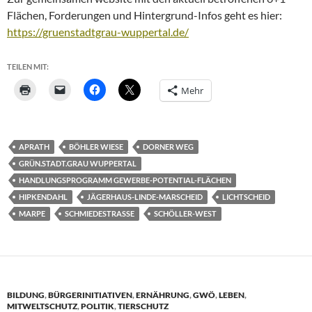
Flächen, Forderungen und Hintergrund-Infos geht es hier:
https://gruenstadtgrau-wuppertal.de/
TEILEN MIT:
Mehr
APRATH
BÖHLER WIESE
DORNER WEG
GRÜN.STADT.GRAU WUPPERTAL
HANDLUNGSPROGRAMM GEWERBE-POTENTIAL-FLÄCHEN
HIPKENDAHL
JÄGERHAUS-LINDE-MARSCHEID
LICHTSCHEID
MARPE
SCHMIEDESTRASSE
SCHÖLLER-WEST
BILDUNG
,
BÜRGERINITIATIVEN
,
ERNÄHRUNG
,
GWÖ
,
LEBEN
,
MITWELTSCHUTZ
,
POLITIK
,
TIERSCHUTZ