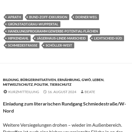
APRATH
BUND-ZOFF-EXKURSION
DORNER WEG
GRÜN.STADT.GRAU-WUPPERTAL
HANDLUNGSPROGRAMM GEWERBE-POTENTIAL-FLÄCHEN
HIPKENDAHL
JÄGERHAUS-LINDE-MARSCHEID
LICHTSCHEID-SÜD
SCHMIEDESTRASSE
SCHÖLLER-WEST
BILDUNG
,
BÜRGERINITIATIVEN
,
ERNÄHRUNG
,
GWÖ
,
LEBEN
,
MITWELTSCHUTZ
,
POLITIK
,
TIERSCHUTZ
KURZMITTEILUNG
16. AUGUST 2024
BEATE
Einladung zum literarischen Rundgang Schmiedestraße/W-
Nord
Weitere Versiegelungen drohen – wieder im Außenbereich.
Betroffen ist auch eine bisher unversiegelte Fläche in an der