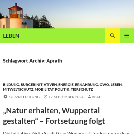
Zum
Inhalt
springen
Suchen
LEBEN
PRIMÄR
MENÜ
Schlagwort-Archiv: Aprath
BILDUNG
,
BÜRGERINITIATIVEN
,
ENERGIE
,
ERNÄHRUNG
,
GWÖ
,
LEBEN
,
MITWELTSCHUTZ
,
MOBILITÄT
,
POLITIK
,
TIERSCHUTZ
KURZMITTEILUNG
12. SEPTEMBER 2024
BEATE
„Natur erhalten, Wuppertal
gestalten“ – Fortsetzung folgt
Die Initiative „Grün.Stadt.Grau Wuppertal“ fordert unter dem