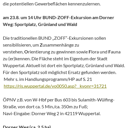
die potentiellen Gewerbeflächen kennenzulernen.
am 23.8. um 14 Uhr BUND-ZOFF-Exkursion am Dorner
Weg: Sportplatz, Grünland und Wald
Die traditionellen BUND „ZOFF“-Exkursionen sollen
sensibilisieren, um
Z
usammenhänge zu
verstehen,
O
rientierung zu gewinnen sowie
F
lora und
F
auna
zu (er)kennen. Die Fläche steht im Eigentum der Stadt
Wuppertal. Aktuell ist dort ein Sportplatz, Grünland und Wald.
Für den Sportplatz soll möglichst Ersatz gefunden werden.
Mehr s. im Handlungsprogramm/HP auf S. 21
https://ris.wuppertal.de/vo0050.asp?__kvonr=31721
ÖPNV z.B. von W-Hbf per Bus 603 bis Sulamith-Wülfing-
Straße, von dort ca. 5 Min./ca. 350m zu Fuß;
Navi-Eingabe: Dorner Weg 2 in 42119 Wuppertal.
Dorner Weg (ca. 2,5 ha)