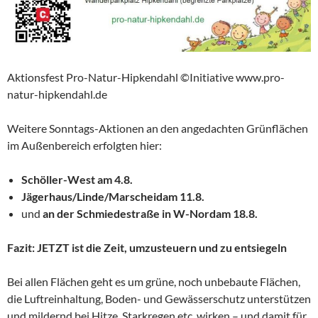
Aktionsfest Pro-Natur-Hipkendahl ©Initiative www.pro-
natur-hipkendahl.de
Weitere Sonntags-Aktionen an den angedachten Grünflächen
im Außenbereich erfolgten hier:
Schöller-West am 4.8.
Jägerhaus/Linde/Marscheid
am 11.8.
und
an der Schmiedestraße in W-Nord
am 18.8.
Fazit: JETZT ist die Zeit, umzusteuern und zu entsiegeln
Bei allen Flächen geht es um grüne, noch unbebaute Flächen,
die Luftreinhaltung, Boden- und Gewässerschutz unterstützen
und mildernd bei Hitze, Starkregen etc. wirken – und damit für