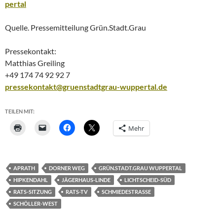
pertal
Quelle. Pressemitteilung Grün.Stadt.Grau
Pressekontakt:
Matthias Greiling
+49 174 74 92 92 7
pressekontakt@gruenstadtgrau-wuppertal.de
TEILEN MIT:
Mehr
APRATH
DORNER WEG
GRÜN.STADT.GRAU WUPPERTAL
HIPKENDAHL
JÄGERHAUS-LINDE
LICHTSCHEID-SÜD
RATS-SITZUNG
RATS-TV
SCHMIEDESTRASSE
SCHÖLLER-WEST