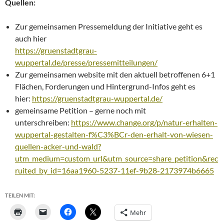
Quellen:
Zur gemeinsamen Pressemeldung der Initiative geht es
auch hier
https://gruenstadtgrau-
wuppertal.de/presse/pressemitteilungen/
Zur gemeinsamen website mit den aktuell betroffenen 6+1
Flächen, Forderungen und Hintergrund-Infos geht es
hier:
https://gruenstadtgrau-wuppertal.de/
gemeinsame Petition – gerne noch mit
unterschreiben:
https://www.change.org/p/natur-erhalten-
wuppertal-gestalten-f%C3%BCr-den-erhalt-von-wiesen-
quellen-acker-und-wald?
utm_medium=custom_url&utm_source=share_petition&rec
ruited_by_id=16aa1960-5237-11ef-9b28-2173974b6665
TEILEN MIT:
Mehr