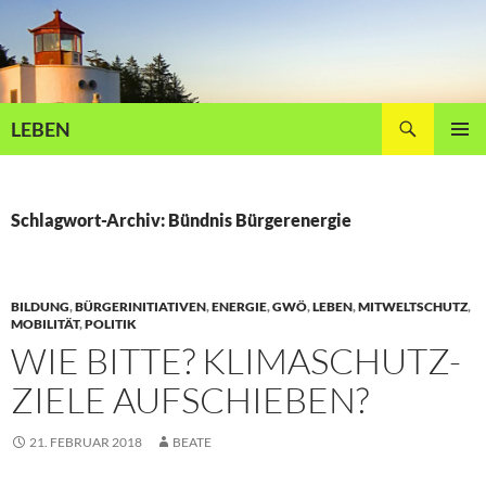
Zum
Inhalt
springen
Suchen
LEBEN
PRIMÄR
MENÜ
Schlagwort-Archiv: Bündnis Bürgerenergie
BILDUNG
,
BÜRGERINITIATIVEN
,
ENERGIE
,
GWÖ
,
LEBEN
,
MITWELTSCHUTZ
,
MOBILITÄT
,
POLITIK
WIE BITTE? KLIMASCHUTZ-
ZIELE AUFSCHIEBEN?
21. FEBRUAR 2018
BEATE