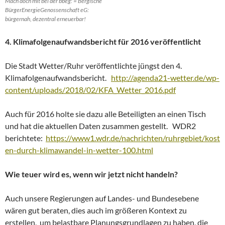
Mach doch mit bei der bbeg: = Bergische
BürgerEnergieGenossenschaft eG:
bürgernah, dezentral erneuerbar!
4. Klimafolgenaufwandsbericht für 2016 veröffentlicht
Die Stadt Wetter/Ruhr veröffentlichte jüngst den 4.
Klimafolgenaufwandsbericht.
http://agenda21-wetter.de/wp-
content/uploads/2018/02/KFA_Wetter_2016.pdf
Auch für 2016 holte sie dazu alle Beteiligten an einen Tisch
und hat die aktuellen Daten zusammen gestellt. WDR2
berichtete:
https://www1.wdr.de/nachrichten/ruhrgebiet/kost
en-durch-klimawandel-in-wetter-100.html
Wie teuer wird es, wenn wir jetzt nicht handeln?
Auch unsere Regierungen auf Landes- und Bundesebene
wären gut beraten, dies auch im größeren Kontext zu
erstellen, um belastbare Planungsgrundlagen zu haben, die