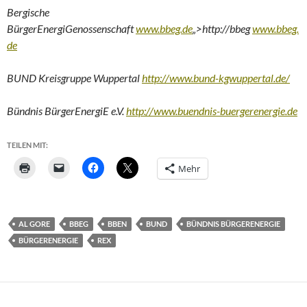
Bergische
BürgerEnergiGenossenschaft
www.bbeg.de
„>http://bbeg
www.bbeg.
de
BUND Kreisgruppe Wuppertal
http://www.bund-kgwuppertal.de/
Bündnis BürgerEnergiE e.V.
http://www.buendnis-buergerenergie.de
TEILEN MIT:
Mehr
AL GORE
BBEG
BBEN
BUND
BÜNDNIS BÜRGERENERGIE
BÜRGERENERGIE
REX