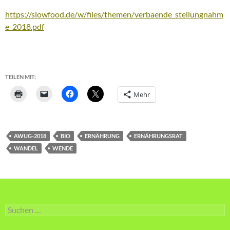
https://slowfood.de/w/files/themen/verbaende_stellungnahm
e_2018.pdf
TEILEN MIT:
Mehr
AWUG-2018
BIO
ERNÄHRUNG
ERNÄHRUNGSRAT
WANDEL
WENDE
Suche
nach: