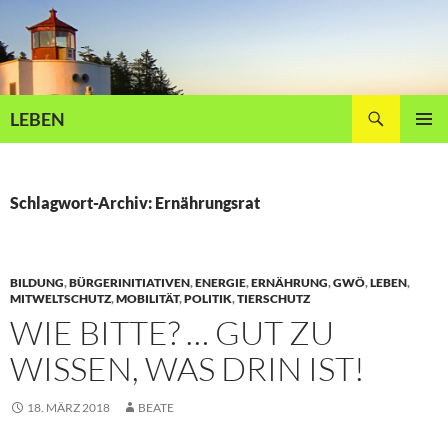
Zum
Inhalt
springen
Suchen
LEBEN
PRIMÄR
MENÜ
Schlagwort-Archiv: Ernährungsrat
BILDUNG
,
BÜRGERINITIATIVEN
,
ENERGIE
,
ERNÄHRUNG
,
GWÖ
,
LEBEN
,
MITWELTSCHUTZ
,
MOBILITÄT
,
POLITIK
,
TIERSCHUTZ
WIE BITTE? … GUT ZU
WISSEN, WAS DRIN IST!
18. MÄRZ 2018
BEATE