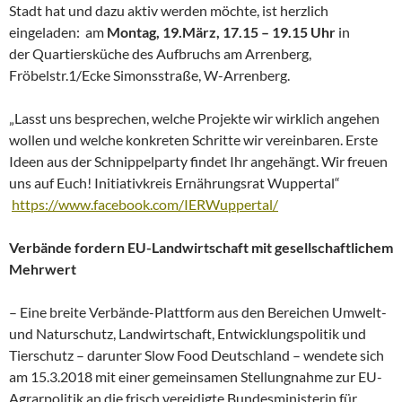
Stadt hat und dazu aktiv werden möchte, ist herzlich
eingeladen: am
Montag, 19.März, 17.15 – 19.15 Uhr
in
der Quartiersküche des Aufbruchs am Arrenberg,
Fröbelstr.1/Ecke Simonsstraße, W-Arrenberg.
„Lasst uns besprechen, welche Projekte wir wirklich angehen
wollen und welche konkreten Schritte wir vereinbaren. Erste
Ideen aus der Schnippelparty findet Ihr angehängt. Wir freuen
uns auf Euch! Initiativkreis Ernährungsrat Wuppertal“
https://www.facebook.com/IERWuppertal/
Verbände fordern EU-Landwirtschaft mit gesellschaftlichem
Mehrwert
– Eine breite Verbände-Plattform aus den Bereichen Umwelt-
und Naturschutz, Landwirtschaft, Entwicklungspolitik und
Tierschutz – darunter Slow Food Deutschland – wendete sich
am 15.3.2018 mit einer gemeinsamen Stellungnahme zur EU-
Agrarpolitik an die frisch vereidigte Bundesministerin für