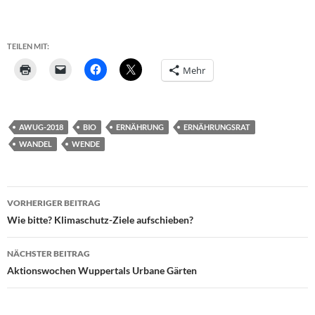
TEILEN MIT:
Mehr
AWUG-2018
BIO
ERNÄHRUNG
ERNÄHRUNGSRAT
WANDEL
WENDE
Beitragsnavigation
VORHERIGER BEITRAG
Wie bitte? Klimaschutz-Ziele aufschieben?
NÄCHSTER BEITRAG
Aktionswochen Wuppertals Urbane Gärten