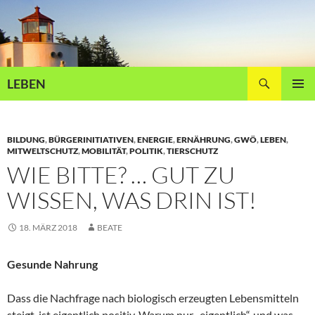
Zum
Inhalt
springen
Suchen
LEBEN
PRIMÄR
MENÜ
BILDUNG
,
BÜRGERINITIATIVEN
,
ENERGIE
,
ERNÄHRUNG
,
GWÖ
,
LEBEN
,
MITWELTSCHUTZ
,
MOBILITÄT
,
POLITIK
,
TIERSCHUTZ
WIE BITTE? … GUT ZU
WISSEN, WAS DRIN IST!
18. MÄRZ 2018
BEATE
Gesunde Nahrung
Dass die Nachfrage nach biologisch erzeugten Lebensmitteln
steigt, ist eigentlich positiv. Warum nur „eigentlich“, und was