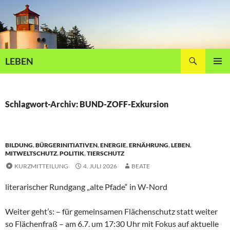
Zum
Inhalt
springen
Suchen
LEBEN
PRIMÄR
MENÜ
Schlagwort-Archiv: BUND-ZOFF-Exkursion
BILDUNG
,
BÜRGERINITIATIVEN
,
ENERGIE
,
ERNÄHRUNG
,
LEBEN
,
MITWELTSCHUTZ
,
POLITIK
,
TIERSCHUTZ
KURZMITTEILUNG
4. JULI 2026
BEATE
literarischer Rundgang „alte Pfade“ in W-Nord
Weiter geht’s: – für gemeinsamen Flächenschutz statt weiter
so Flächenfraß – am 6.7. um 17:30 Uhr mit Fokus auf aktuelle