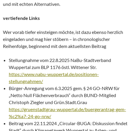
und mit echten Alternativen.
vertiefende Links
Wer vorab tiefer einsteigen möchte, ist dazu ebenso herzlich
eingeladen und mag hier stöbern – in chronologischer
Reihenfolge, beginnend mit dem aktuellsten Beitrag
Stellungnahme vom 22.8.2025 NaBu-Stadtverband
Wuppertal zum BLP 1176 östl. Wittener Str.
https://www.nabu-wuppertal.de/positionen-
stellungnahmen/
Bürger-Anregung vom 6.3.2025 gem. § 24 GO-NRW für
„Netto Null Flächenverbrauch“ durch BUND-Mitglied
Christoph Ziegler und Grün.Stadt.Grau
https://gruenstadtgrau-wuppertal.de/buergerantrag-gem-
%c2%a7-24-go-nrw/
Beitrag vom 22.11.2024 „Circular-BUGA: Diskussion findet
Stadt“ durch Klimanetzwerk Wuppertal zu Arten- und