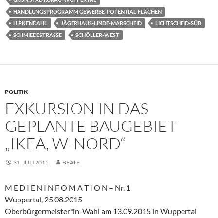
HANDLUNGSPROGRAMM GEWERBE-POTENTIAL-FLÄCHEN
HIPKENDAHL
JÄGERHAUS-LINDE-MARSCHEID
LICHTSCHEID-SÜD
SCHMIEDESTRASSE
SCHÖLLER-WEST
POLITIK
EXKURSION IN DAS
GEPLANTE BAUGEBIET
„IKEA, W-NORD“
31. JULI 2015
BEATE
M E D I E N I N F O M A T I O N – Nr. 1
Wuppertal, 25.08.2015
Oberbürgermeister*in-Wahl am 13.09.2015 in Wuppertal