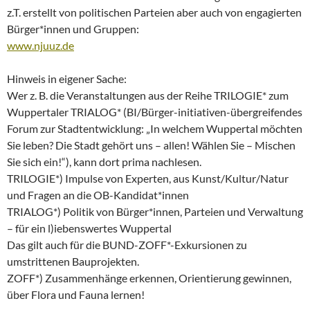
z.T. erstellt von politischen Parteien aber auch von engagierten
Bürger*innen und Gruppen:
www.njuuz.de
Hinweis in eigener Sache:
Wer z. B. die Veranstaltungen aus der Reihe TRILOGIE* zum
Wuppertaler TRIALOG* (BI/Bürger-initiativen-übergreifendes
Forum zur Stadtentwicklung: „In welchem Wuppertal möchten
Sie leben? Die Stadt gehört uns – allen! Wählen Sie – Mischen
Sie sich ein!“), kann dort prima nachlesen.
TRILOGIE*) Impulse von Experten, aus Kunst/Kultur/Natur
und Fragen an die OB-Kandidat*innen
TRIALOG*) Politik von Bürger*innen, Parteien und Verwaltung
– für ein l)iebenswertes Wuppertal
Das gilt auch für die BUND-ZOFF*-Exkursionen zu
umstrittenen Bauprojekten.
ZOFF*) Zusammenhänge erkennen, Orientierung gewinnen,
über Flora und Fauna lernen!