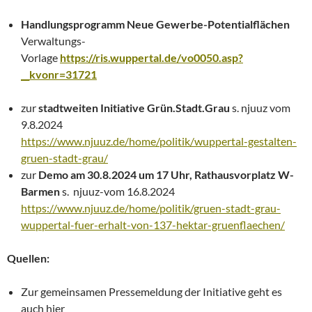
Handlungsprogramm Neue Gewerbe-Potentialflächen
Verwaltungs-
Vorlage
https://ris.wuppertal.de/vo0050.asp?
__kvonr=31721
zur
stadtweiten Initiative Grün.Stadt.Grau
s. njuuz vom
9.8.2024
https://www.njuuz.de/home/politik/wuppertal-gestalten-
gruen-stadt-grau/
zur
Demo am 30.8.2024 um 17 Uhr, Rathausvorplatz W-
Barmen
s. njuuz-vom 16.8.2024
https://www.njuuz.de/home/politik/gruen-stadt-grau-
wuppertal-fuer-erhalt-von-137-hektar-gruenflaechen/
Quellen:
Zur gemeinsamen Pressemeldung der Initiative geht es
auch hier