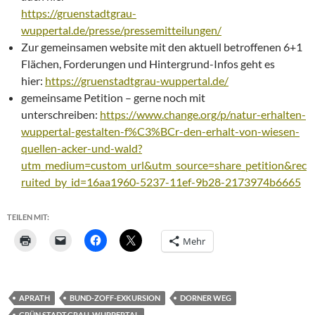
https://gruenstadtgrau-
wuppertal.de/presse/pressemitteilungen/
Zur gemeinsamen website mit den aktuell betroffenen 6+1
Flächen, Forderungen und Hintergrund-Infos geht es
hier:
https://gruenstadtgrau-wuppertal.de/
gemeinsame Petition – gerne noch mit
unterschreiben:
https://www.change.org/p/natur-erhalten-
wuppertal-gestalten-f%C3%BCr-den-erhalt-von-wiesen-
quellen-acker-und-wald?
utm_medium=custom_url&utm_source=share_petition&rec
ruited_by_id=16aa1960-5237-11ef-9b28-2173974b6665
TEILEN MIT:
Mehr
APRATH
BUND-ZOFF-EXKURSION
DORNER WEG
GRÜN.STADT.GRAU-WUPPERTAL