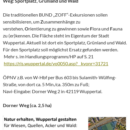
Weg: Sportplatz, Grünland und Wald
Die traditionellen BUND „ZOFF“-Exkursionen sollen
sensibilisieren, um
Z
usammenhänge zu
verstehen,
O
rientierung zu gewinnen sowie
F
lora und
F
auna
zu (er)kennen. Die Fläche steht im Eigentum der Stadt
Wuppertal. Aktuell ist dort ein Sportplatz, Grünland und Wald.
Für den Sportplatz soll möglichst Ersatz gefunden werden.
Mehr s. im Handlungsprogramm/HP auf S. 21
https://ris.wuppertal.de/vo0050.asp?__kvonr=31721
ÖPNV z.B. von W-Hbf per Bus 603 bis Sulamith-Wülfing-
Straße, von dort ca. 5 Min./ca. 350m zu Fuß;
Navi-Eingabe: Dorner Weg 2 in 42119 Wuppertal.
Dorner Weg (ca. 2,5 ha)