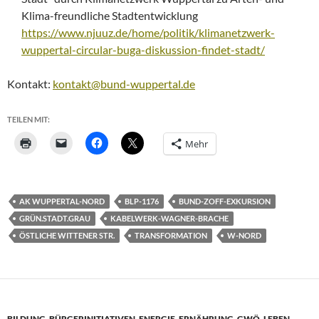
Klima-freundliche Stadtentwicklung
https://www.njuuz.de/home/politik/klimanetzwerk-
wuppertal-circular-buga-diskussion-findet-stadt/
Kontakt:
kontakt@bund-wuppertal.de
TEILEN MIT:
Mehr
AK WUPPERTAL-NORD
BLP-1176
BUND-ZOFF-EXKURSION
GRÜN.STADT.GRAU
KABELWERK-WAGNER-BRACHE
ÖSTLICHE WITTENER STR.
TRANSFORMATION
W-NORD
BILDUNG
,
BÜRGERINITIATIVEN
,
ENERGIE
,
ERNÄHRUNG
,
GWÖ
,
LEBEN
,