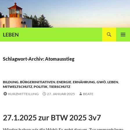
Zum
Inhalt
springen
Suchen
LEBEN
PRIMÄR
MENÜ
Schlagwort-Archiv: Atomausstieg
BILDUNG
,
BÜRGERINITIATIVEN
,
ENERGIE
,
ERNÄHRUNG
,
GWÖ
,
LEBEN
,
MITWELTSCHUTZ
,
POLITIK
,
TIERSCHUTZ
KURZMITTEILUNG
27. JANUAR 2025
BEATE
27.1.2025 zur BTW 2025 3v7
Wieder haben wir die Wahl: Es geht darum, Zusammenhänge