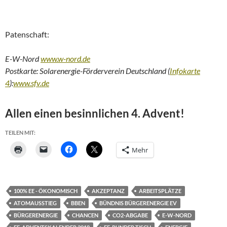
Patenschaft:
E-W-Nord
www.w-nord.de
Postkarte: Solarenergie-Förderverein Deutschland (
Infokarte
4
):
www.sfv.de
Allen einen besinnlichen 4. Advent!
TEILEN MIT:
Mehr
100% EE - ÖKONOMISCH
AKZEPTANZ
ARBEITSPLÄTZE
ATOMAUSSTIEG
BBEN
BÜNDNIS BÜRGERENERGIE EV
BÜRGERENERGIE
CHANCEN
CO2-ABGABE
E-W-NORD