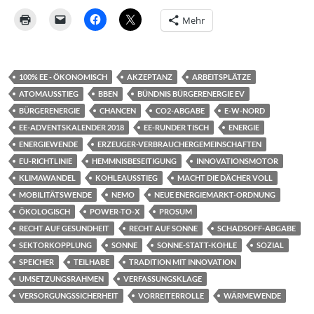
Mehr
100% EE - ÖKONOMISCH
AKZEPTANZ
ARBEITSPLÄTZE
ATOMAUSSTIEG
BBEN
BÜNDNIS BÜRGERENERGIE EV
BÜRGERENERGIE
CHANCEN
CO2-ABGABE
E-W-NORD
EE-ADVENTSKALENDER 2018
EE-RUNDER TISCH
ENERGIE
ENERGIEWENDE
ERZEUGER-VERBRAUCHERGEMEINSCHAFTEN
EU-RICHTLINIE
HEMMNISBESEITIGUNG
INNOVATIONSMOTOR
KLIMAWANDEL
KOHLEAUSSTIEG
MACHT DIE DÄCHER VOLL
MOBILITÄTSWENDE
NEMO
NEUE ENERGIEMARKT-ORDNUNG
ÖKOLOGISCH
POWER-TO-X
PROSUM
RECHT AUF GESUNDHEIT
RECHT AUF SONNE
SCHADSOFF-ABGABE
SEKTORKOPPLUNG
SONNE
SONNE-STATT-KOHLE
SOZIAL
SPEICHER
TEILHABE
TRADITION MIT INNOVATION
UMSETZUNGSRAHMEN
VERFASSUNGSKLAGE
VERSORGUNGSSICHERHEIT
VORREITERROLLE
WÄRMEWENDE