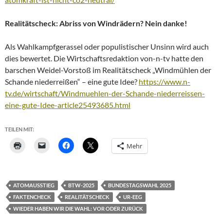
Realitätscheck: Abriss von Windrädern? Nein danke!
Als Wahlkampfgerassel oder populistischer Unsinn wird auch
dies bewertet. Die Wirtschaftsredaktion von-n-tv hatte den
barschen Weidel-Vorstoß im Realitätscheck „Windmühlen der
Schande niederreißen“ – eine gute Idee?
https://www.n-
tv.de/wirtschaft/Windmuehlen-der-Schande-niederreissen-
eine-gute-Idee-article25493685.html
TEILEN MIT:
Mehr
ATOMAUSSTIEG
BTW-2025
BUNDESTAGSWAHL 2025
FAKTENCHECK
REALITÄTSCHECK
UR-EEG
WIEDER HABEN WIR DIE WAHL: VOR ODER ZURÜCK