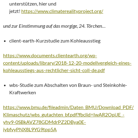
unterstützen, hier und
jetzt!
https://www.climaterealityproject.org/
und zur Einstimmung auf das morgige, 24. Törchen…
client-earth-Kurzstudie zum Kohleausstieg
https://www.documents.clientearth.org/wp-
content/uploads/library/2018-12-20-modellvergleich-eines-
kohleausstiegs-aus-rechtlicher-sicht-coll-de.pdf
wbs-Studie zum Abschalten von Braun- und Steinkohle-
Kraftwerken
https://www.bmu.de/fileadmin/Daten_BMU/Download_PDF/
Klimaschutz/wbs_gutachten_bf.pdf?fbclid=IwAR2OpiJE_-
yhv9-0SBkAVZ78GDMdrPZ2DBya0E-
iybfvyPNX8L9YG9tpp5A