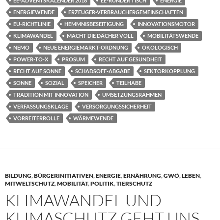
EE-ADVENTSKALENDER 2018
EE-RUNDER TISCH
ENERGIE
ENERGIEWENDE
ERZEUGER-VERBRAUCHERGEMEINSCHAFTEN
EU-RICHTLINIE
HEMMNISBESEITIGUNG
INNOVATIONSMOTOR
KLIMAWANDEL
MACHT DIE DÄCHER VOLL
MOBILITÄTSWENDE
NEMO
NEUE ENERGIEMARKT-ORDNUNG
ÖKOLOGISCH
POWER-TO-X
PROSUM
RECHT AUF GESUNDHEIT
RECHT AUF SONNE
SCHADSOFF-ABGABE
SEKTORKOPPLUNG
SONNE
SOZIAL
SPEICHER
TEILHABE
TRADITION MIT INNOVATION
UMSETZUNGSRAHMEN
VERFASSUNGSKLAGE
VERSORGUNGSSICHERHEIT
VORREITERROLLE
WÄRMEWENDE
BILDUNG
,
BÜRGERINITIATIVEN
,
ENERGIE
,
ERNÄHRUNG
,
GWÖ
,
LEBEN
,
MITWELTSCHUTZ
,
MOBILITÄT
,
POLITIK
,
TIERSCHUTZ
KLIMAWANDEL UND
KLIMASCHUTZ GEHT UNS