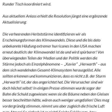
Runder Tisch koordiniert wird.
Aus aktuellem Anlass erhielt die Resolution jüngst eine ergänzende
Aktualisierung:
Die verheerenden Herbststürme identifizieren wir als
Erscheinungsformen des Klimawandels. Diese und die bis dato
unbekannte Häufung extremer hurricanes in den USA machen
erneut deutlich: der Klimawandel ist da und wird spürbarer! Von
überwiegenden Teilen der Medien und der Politik werden die
Stürme jedoch als Einzelphänomene – „Xavier“ „Herwarth“ – aus
dem sich wandelnden Gesamt-Klimasystem herausgelöst. Alle
sollten erkennen und kommunizieren, dass es nicht z.B. der Sturm
„Herwarth“ ist, der das angerichtet hat. Die Verursacher sind wir
doch höchst selbst! In einigen Presse-stimmen wurde sogar der
Bahn die Schuld zugewiesen: wenn sie die Bäume neben den Gleisen
besser beschnitten hätte, wären auch weniger umgefallen! Dies mag
vordergründig stimmen, nimmt uns aber zugleich die frische Luft
zum Atmen! So einfach ist es nicht! Solche Erklärungs- bzw.