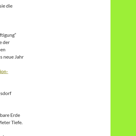
ie die
ftigung“
e der
len
as neue Jahr
ion-
lsdorf
tbare Erde
eter Tiefe.