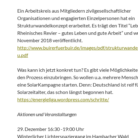
Ein Arbeitskreis aus Mitgliedern zivilgesellschaftlicher
Organisationen und engagierten Einzelpersonen hat ein
Strukturwandelkonzept erarbeitet. Es trägt den Titel “L
Rheinisches Revier – gutes Leben und gute Arbeit” und w
November 2018 veröffentlicht.
http://www.buirerfuerbuir.de/images/pdf/strukturwand
u.pdf
Was kann ich jetzt konkret tun? Es gibt viele Möglichkeiten
den Prozess einzubringen. So wollen u.a. mehrere Mensc
eine SolarKampagne starten. Denn: Deutschland ist reif f
Solarzeitalter, das schon längst begonnen hat.
https://energieliga.wordpress.com/schritte/
Aktionen und Veranstaltungen
29. Dezember 16:30 -19:00 Uhr
Winterlicher Lichterspaziergang im Hambacher Wald