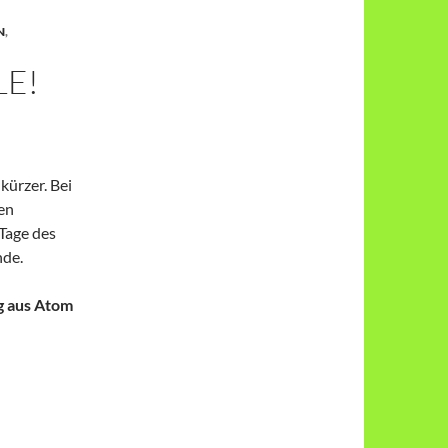
N
,
LE!
kürzer. Bei
en
Tage des
nde.
g aus Atom