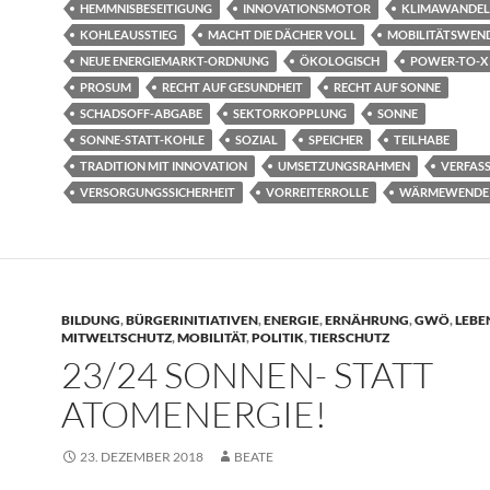
HEMMNISBESEITIGUNG
INNOVATIONSMOTOR
KLIMAWANDEL
KOHLEAUSSTIEG
MACHT DIE DÄCHER VOLL
MOBILITÄTSWEN
NEUE ENERGIEMARKT-ORDNUNG
ÖKOLOGISCH
POWER-TO-X
PROSUM
RECHT AUF GESUNDHEIT
RECHT AUF SONNE
SCHADSOFF-ABGABE
SEKTORKOPPLUNG
SONNE
SONNE-STATT-KOHLE
SOZIAL
SPEICHER
TEILHABE
TRADITION MIT INNOVATION
UMSETZUNGSRAHMEN
VERFAS
VERSORGUNGSSICHERHEIT
VORREITERROLLE
WÄRMEWENDE
BILDUNG
,
BÜRGERINITIATIVEN
,
ENERGIE
,
ERNÄHRUNG
,
GWÖ
,
LEBE
MITWELTSCHUTZ
,
MOBILITÄT
,
POLITIK
,
TIERSCHUTZ
23/24 SONNEN- STATT
ATOMENERGIE!
23. DEZEMBER 2018
BEATE