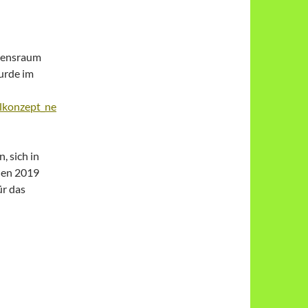
ebensraum
urde im
elkonzept_ne
, sich in
hen 2019
ür das