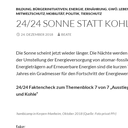
BILDUNG
,
BÜRGERINITIATIVEN
,
ENERGIE
,
ERNÄHRUNG
,
GWÖ
,
LEBE
MITWELTSCHUTZ
,
MOBILITÄT
,
POLITIK
,
TIERSCHUTZ
24/24 SONNE STATT KOH
24. DEZEMBER 2018
BEATE
Die Sonne scheint jetzt wieder länger. Die Nächte werden 
der Umstellung der Energieversorgung von atomar-fossil
Energieträgern auf Erneuerbare Energien sind die kurzen 
Jahres ein Gradmesser für den Fortschritt der Energiewe
24/24 Faktencheck zum Themenblock 7 von 7 „Ausstie
und Kohle“
hambicamp in Kerpen-Manheim, Oktober 2018 (Quelle: Foto privat PFr)
fake: