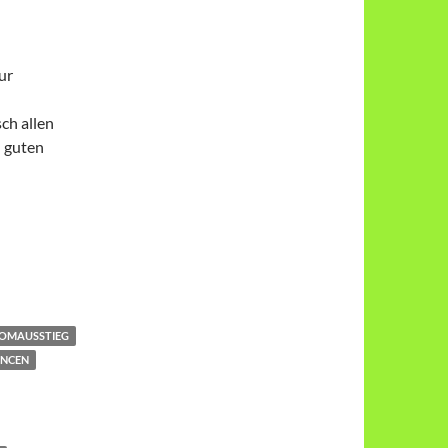
ur
ch allen
n guten
OMAUSSTIEG
NCEN