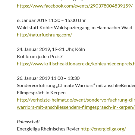
https://www.facebook.com/events/290378004839159/
6. Januar 2019 11:30 – 15:00 Uhr
Wald statt Kohle: Waldspaziergang im Hambacher Wald
http://naturfuehrung.com/
24. Januar 2019, 19-21 Uhr, Köln
Kohle um jeden Preis?
https://www.kritischeaktionaere.de/kohleumjedenpreis.
26. Januar 2019 11:00 – 13:30
Sondervorführung „Climate Warriors“ mit anschließend
Filmgespräch in Kerpen
http://verheizte-heimat.de/event/sondervorfuehrung-cli
warriors-mit-anschliessendem-filmgespraech-in-kerpen/
Patenschaft
Energieliga Rheinisches Revier
http://energieliga.org/