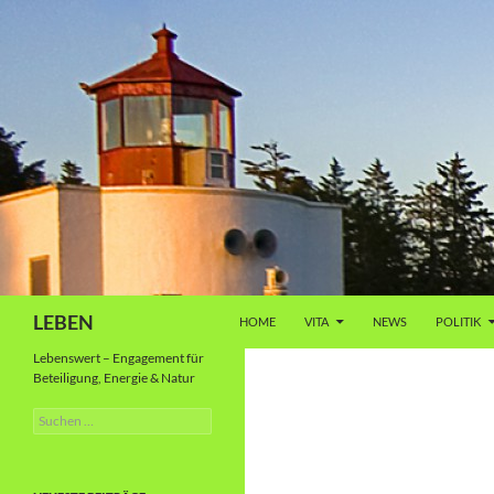
Zum
Inhalt
springen
Suchen
LEBEN
HOME
VITA
NEWS
POLITIK
Lebenswert – Engagement für
Beteiligung, Energie & Natur
Suche
nach: