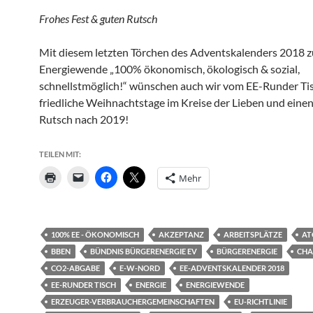
Frohes Fest & guten Rutsch
Mit diesem letzten Törchen des Adventskalenders 2018 z
Energiewende „100% ökonomisch, ökologisch & sozial,
schnellstmöglich!“ wünschen auch wir vom EE-Runder Tis
friedliche Weihnachtstage im Kreise der Lieben und eine
Rutsch nach 2019!
TEILEN MIT:
Mehr
100% EE - ÖKONOMISCH
AKZEPTANZ
ARBEITSPLÄTZE
AT
BBEN
BÜNDNIS BÜRGERENERGIE EV
BÜRGERENERGIE
CHA
CO2-ABGABE
E-W-NORD
EE-ADVENTSKALENDER 2018
EE-RUNDER TISCH
ENERGIE
ENERGIEWENDE
ERZEUGER-VERBRAUCHERGEMEINSCHAFTEN
EU-RICHTLINIE