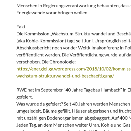
Menschen in Regierungsverantwortung behaupten, dass s
Energiewende voranbringen wollen.
Fakt:
Die Kommission „Wachstum, Strukturwandel und Beschä
(aka Kohle-Kommission) tagt seit Juni. Ursprünglich sollt
Abschlussbericht noch vor der Weltklimakonferenz in Po
veröffentlicht werden. Die Veröffentlichung wurde auf d
verschoben. Die Chronologie:
https://energieliga.wordpress.com/2018/10/02/kommiss
wachstum-strukturwandel-und-beschaeftigung/
RWE hat im September “40 Jahre Tagebau Hambach” in E
gefeiert.
Was wurde da gefeiert? Seit 40 Jahren werden Menschen
umgesiedelt, Bäume gefällt, Häuser abgerissen und fruch
mit unzähligen Bodenorganismen abgebaggert. Auf 400 M
Jeden Tag, an dem Menschen weiter Uran, Kohle und Gas