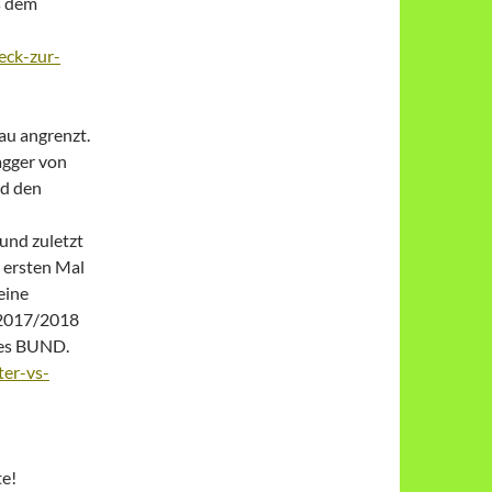
s dem
eck-zur-
au angrenzt.
agger von
d den
und zuletzt
 ersten Mal
eine
 2017/2018
des BUND.
ter-vs-
te!