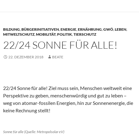
BILDUNG
,
BÜRGERINITIATIVEN
,
ENERGIE
,
ERNÄHRUNG
,
GWÖ
,
LEBEN
,
MITWELTSCHUTZ
,
MOBILITÄT
,
POLITIK
,
TIERSCHUTZ
22/24 SONNE FÜR ALLE!
22. DEZEMBER 2018
BEATE
22/24 Sonne für alle! Ziel muss sein, Menschen weltweit eine
Perspektive zu geben, menschenwürdig und gut zu leben –
weg von atomar-fossilen Energien, hin zur Sonnenenergie, die
keine Rechnung stellt!
Sonne für alle (Quelle: Metropolsolar eV)