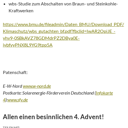
wbs-Studie zum Abschalten von Braun- und Steinkohle-
Kraftwerken
https://www.bmu.de/fileadmin/Daten_BMU/Download_PDF/
Klimaschutz/wbs_gutachten_bf.pdf?fbclid=IwAR2OpiJE_-
yhv9-0SBkAVZ78GDMdrPZ2DBya0E-
iybfvyPNX8L9YG9tpp5A
Patenschaft:
E-W-Nord
www.w-nord.de
Postkarte: Solarenergie-Förderverein Deutschland (
Infokarte
4
):
www.sfv.de
Allen einen besinnlichen 4. Advent!
TEILEN MIT: