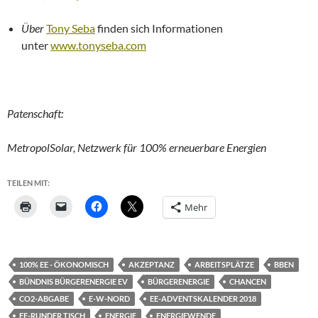
Über
Tony Seba
finden sich Informationen
unter
www.tonyseba.com
Patenschaft:
MetropolSolar, Netzwerk für 100% erneuerbare Energien
TEILEN MIT:
Mehr
100% EE - ÖKONOMISCH
AKZEPTANZ
ARBEITSPLÄTZE
BBEN
BÜNDNIS BÜRGERENERGIE EV
BÜRGERENERGIE
CHANCEN
CO2-ABGABE
E-W-NORD
EE-ADVENTSKALENDER 2018
EE-RUNDER TISCH
ENERGIE
ENERGIEWENDE