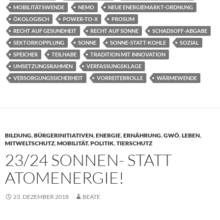
MOBILITÄTSWENDE
NEMO
NEUE ENERGIEMARKT-ORDNUNG
ÖKOLOGISCH
POWER-TO-X
PROSUM
RECHT AUF GESUNDHEIT
RECHT AUF SONNE
SCHADSOFF-ABGABE
SEKTORKOPPLUNG
SONNE
SONNE-STATT-KOHLE
SOZIAL
SPEICHER
TEILHABE
TRADITION MIT INNOVATION
UMSETZUNGSRAHMEN
VERFASSUNGSKLAGE
VERSORGUNGSSICHERHEIT
VORREITERROLLE
WÄRMEWENDE
BILDUNG
,
BÜRGERINITIATIVEN
,
ENERGIE
,
ERNÄHRUNG
,
GWÖ
,
LEBEN
,
MITWELTSCHUTZ
,
MOBILITÄT
,
POLITIK
,
TIERSCHUTZ
23/24 SONNEN- STATT
ATOMENERGIE!
23. DEZEMBER 2018
BEATE