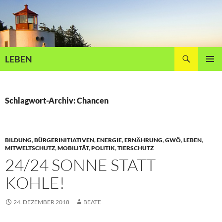
Zum
Inhalt
springen
Suchen
LEBEN
PRIMÄR
MENÜ
Schlagwort-Archiv: Chancen
BILDUNG
,
BÜRGERINITIATIVEN
,
ENERGIE
,
ERNÄHRUNG
,
GWÖ
,
LEBEN
,
MITWELTSCHUTZ
,
MOBILITÄT
,
POLITIK
,
TIERSCHUTZ
24/24 SONNE STATT
KOHLE!
24. DEZEMBER 2018
BEATE