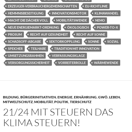
ERZEUGER-VERBRAUCHERGEMEINSCHAFTEN
EU-RICHTLINIE
HEMMNISBESEITIGUNG
INNOVATIONSMOTOR
KLIMAWANDEL
MACHT DIE DÄCHER VOLL
MOBILITÄTSWENDE
NEMO
NEUE ENERGIEMARKT-ORDNUNG
ÖKOLOGISCH
POWER-TO-X
PROSUM
RECHT AUF GESUNDHEIT
RECHT AUF SONNE
SCHADSOFF-ABGABE
SEKTORKOPPLUNG
SONNE
SOZIAL
SPEICHER
TEILHABE
TRADITION MIT INNOVATION
UMSETZUNGSRAHMEN
VERFASSUNGSKLAGE
VERSORGUNGSSICHERHEIT
VORREITERROLLE
WÄRMEWENDE
BILDUNG
,
BÜRGERINITIATIVEN
,
ENERGIE
,
ERNÄHRUNG
,
GWÖ
,
LEBEN
,
MITWELTSCHUTZ
,
MOBILITÄT
,
POLITIK
,
TIERSCHUTZ
21/24 MIT STEUERN DAS
KLIMA STEUERN!