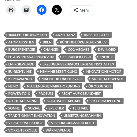
Mehr
100% EE - ÖKONOMISCH
AKZEPTANZ
ARBEITSPLÄTZE
ATOMAUSSTIEG
BBEN
BÜNDNIS BÜRGERENERGIE EV
BÜRGERENERGIE
CHANCEN
CO2-ABGABE
E-W-NORD
EE-ADVENTSKALENDER 2018
EE-RUNDER TISCH
ENERGIE
ENERGIEWENDE
ERZEUGER-VERBRAUCHERGEMEINSCHAFTEN
EU-RICHTLINIE
HEMMNISBESEITIGUNG
INNOVATIONSMOTOR
KLIMAWANDEL
MACHT DIE DÄCHER VOLL
MOBILITÄTSWENDE
NEMO
NEUE ENERGIEMARKT-ORDNUNG
ÖKOLOGISCH
POWER-TO-X
PROSUM
RECHT AUF GESUNDHEIT
RECHT AUF SONNE
SCHADSOFF-ABGABE
SEKTORKOPPLUNG
SONNE
SOZIAL
SPEICHER
TEILHABE
TRADITION MIT INNOVATION
UMSETZUNGSRAHMEN
VERFASSUNGSKLAGE
VERSORGUNGSSICHERHEIT
VORREITERROLLE
WÄRMEWENDE