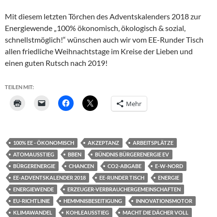
Mit diesem letzten Törchen des Adventskalenders 2018 zur
Energiewende „100% ökonomisch, ökologisch & sozial,
schnellstmöglich!“ wünschen auch wir vom EE-Runder Tisch
allen friedliche Weihnachtstage im Kreise der Lieben und
einen guten Rutsch nach 2019!
TEILEN MIT:
Mehr
100% EE - ÖKONOMISCH
AKZEPTANZ
ARBEITSPLÄTZE
ATOMAUSSTIEG
BBEN
BÜNDNIS BÜRGERENERGIE EV
BÜRGERENERGIE
CHANCEN
CO2-ABGABE
E-W-NORD
EE-ADVENTSKALENDER 2018
EE-RUNDER TISCH
ENERGIE
ENERGIEWENDE
ERZEUGER-VERBRAUCHERGEMEINSCHAFTEN
EU-RICHTLINIE
HEMMNISBESEITIGUNG
INNOVATIONSMOTOR
KLIMAWANDEL
KOHLEAUSSTIEG
MACHT DIE DÄCHER VOLL