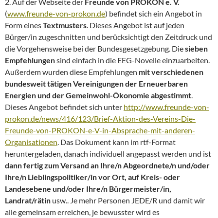
2. Auf der Webseite der
Freunde von PROKON e. V.
(
www.freunde-von-prokon.de
) befindet sich ein Angebot in
Form eines
Textmusters
. Dieses Angebot ist auf jeden
Bürger/in zugeschnitten und berücksichtigt den Zeitdruck und
die Vorgehensweise bei der Bundesgesetzgebung. Die
sieben
Empfehlungen
sind einfach in die EEG-Novelle einzuarbeiten.
Außerdem wurden diese Empfehlungen
mit verschiedenen
bundesweit tätigen Vereinigungen der Erneuerbaren
Energien und der Gemeinwohl-Ökonomie abgestimmt
.
Dieses Angebot befindet sich unter
http://www.freunde-von-
prokon.de/news/416/123/Brief-Aktion-des-Vereins-Die-
Freunde-von-PROKON-e-V-in-Absprache-mit-anderen-
Organisationen
. Das Dokument kann im rtf-Format
heruntergeladen, danach individuell angepasst werden und ist
dann fertig zum Versand an Ihre/n Abgeordnete/n und/oder
Ihre/n Lieblingspolitiker/in vor Ort, auf Kreis- oder
Landesebene und/oder Ihre/n Bürgermeister/in,
Landrat/rätin
usw.. Je mehr Personen JEDE/R und damit wir
alle gemeinsam erreichen, je bewusster wird es