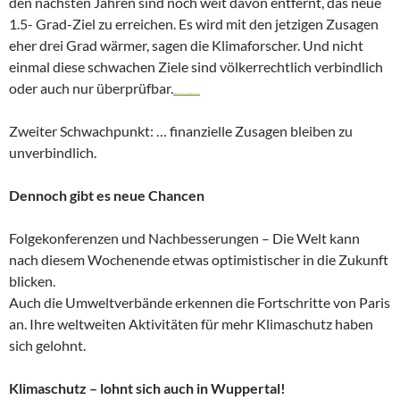
den nächsten Jahren sind noch weit davon entfernt, das neue
1.5- Grad-Ziel zu erreichen. Es wird mit den jetzigen Zusagen
eher drei Grad wärmer, sagen die Klimaforscher. Und nicht
einmal diese schwachen Ziele sind völkerrechtlich verbindlich
oder auch nur überprüfbar.
Watch movie online The Transporter Refueled (2015)
Zweiter Schwachpunkt: … finanzielle Zusagen bleiben zu
unverbindlich.
Dennoch gibt es neue Chancen
Folgekonferenzen und Nachbesserungen – Die Welt kann
nach diesem Wochenende etwas optimistischer in die Zukunft
blicken.
Auch die Umweltverbände erkennen die Fortschritte von Paris
an. Ihre weltweiten Aktivitäten für mehr Klimaschutz haben
sich gelohnt.
Klimaschutz – lohnt sich auch in Wuppertal!