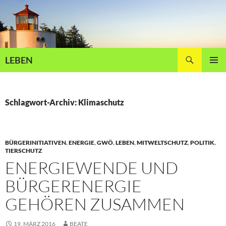
Zum
Inhalt
springen
Suchen
LEBEN
PRIMÄR
MENÜ
Schlagwort-Archiv: Klimaschutz
BÜRGERINITIATIVEN
,
ENERGIE
,
GWÖ
,
LEBEN
,
MITWELTSCHUTZ
,
POLITIK
,
TIERSCHUTZ
ENERGIEWENDE UND
BÜRGERENERGIE
GEHÖREN ZUSAMMEN
19. MÄRZ 2016
BEATE