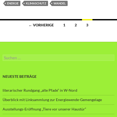
ENERGIE
KLIMASCHUTZ
WANDEL
Beitragsnavigation
← VORHERIGE
1
2
3
Suche
nach:
NEUESTE BEITRÄGE
literarischer Rundgang „alte Pfade“ in W-Nord
Überblick mit Linksammlung zur Energiewende-Gemengelage
Ausstellungs-Eröffnung „Tiere vor unserer Haustür“