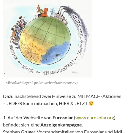
…Klimaflüchtlinge! (Quelle: Gerhard Mester/sfv eV)
Dazu nachstehend zwei Hinweise zu MITMACH-Aktionen
– JEDE/R kann mitmachen, HIER & JETZT
1. Auf der Webseite von
Eurosolar
(
www.eurosolar.org
)
befindet sich eine
Anzeigenkampagne
.
Stephan Grüger, Vorstandsmitglied von Eurosolar und MdL