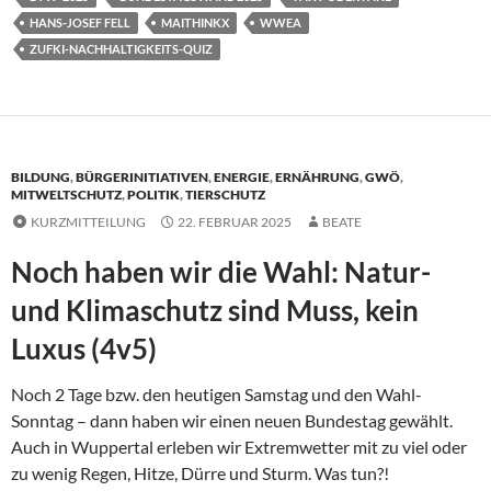
HANS-JOSEF FELL
MAITHINKX
WWEA
ZUFKI-NACHHALTIGKEITS-QUIZ
BILDUNG
,
BÜRGERINITIATIVEN
,
ENERGIE
,
ERNÄHRUNG
,
GWÖ
,
MITWELTSCHUTZ
,
POLITIK
,
TIERSCHUTZ
KURZMITTEILUNG
22. FEBRUAR 2025
BEATE
Noch haben wir die Wahl: Natur-
und Klimaschutz sind Muss, kein
Luxus (4v5)
Noch 2 Tage bzw. den heutigen Samstag und den Wahl-
Sonntag – dann haben wir einen neuen Bundestag gewählt.
Auch in Wuppertal erleben wir Extremwetter mit zu viel oder
zu wenig Regen, Hitze, Dürre und Sturm. Was tun?!