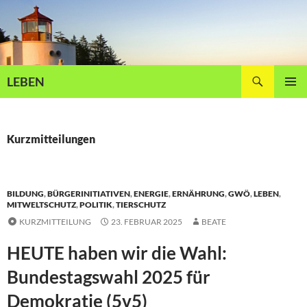
Zum
Inhalt
springen
Suchen
LEBEN
PRIMÄR
MENÜ
Kurzmitteilungen
BILDUNG
,
BÜRGERINITIATIVEN
,
ENERGIE
,
ERNÄHRUNG
,
GWÖ
,
LEBEN
,
MITWELTSCHUTZ
,
POLITIK
,
TIERSCHUTZ
KURZMITTEILUNG
23. FEBRUAR 2025
BEATE
HEUTE haben wir die Wahl:
Bundestagswahl 2025 für
Demokratie (5v5)