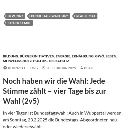
BTW-2025
BUNDESTAGSWAHL 2025
REAL-O-MAT
STEUER-O-MAT
BILDUNG
,
BÜRGERINITIATIVEN
,
ENERGIE
,
ERNÄHRUNG
,
GWÖ
,
LEBEN
,
MITWELTSCHUTZ
,
POLITIK
,
TIERSCHUTZ
KURZMITTEILUNG
20. FEBRUAR 2025
BEATE
Noch haben wir die Wahl: Jede
Stimme zählt – vier Tage bis zur
Wahl (2v5)
In vier Tagen ist Bundestagswahl: Auch in Wuppertal werden
am Sonntag, 23.2.2025 die Bundestags-Abgeordneten neu
oder wiedergewählt.