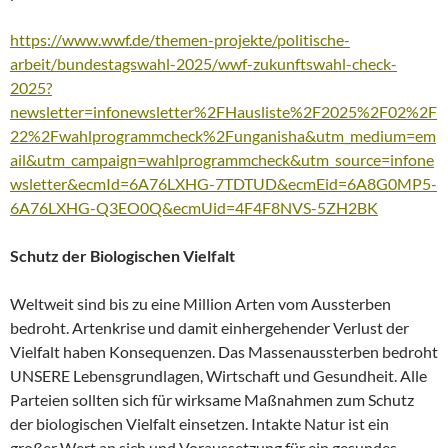
https://www.wwf.de/themen-projekte/politische-
arbeit/bundestagswahl-2025/wwf-zukunftswahl-check-
2025?
newsletter=infonewsletter%2FHausliste%2F2025%2F02%2F
22%2Fwahlprogrammcheck%2Funganisha&utm_medium=em
ail&utm_campaign=wahlprogrammcheck&utm_source=infone
wsletter&ecmId=6A76LXHG-7TDTUD&ecmEid=6A8G0MP5-
6A76LXHG-Q3EO0Q&ecmUid=4F4F8NVS-5ZH2BK
Schutz der Biologischen Vielfalt
Weltweit sind bis zu eine Million Arten vom Aussterben
bedroht. Artenkrise und damit einhergehender Verlust der
Vielfalt haben Konsequenzen. Das Massenaussterben bedroht
UNSERE Lebensgrundlagen, Wirtschaft und Gesundheit. Alle
Parteien sollten sich für wirksame Maßnahmen zum Schutz
der biologischen Vielfalt einsetzen. Intakte Natur ist ein
großer Wert an sich und Voraussetzung für ein gesundes