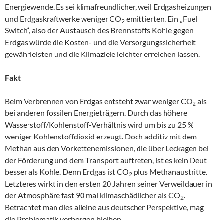
Energiewende. Es sei klimafreundlicher, weil Erdgasheizungen
und Erdgaskraftwerke weniger CO
emittierten. Ein „Fuel
2
Switch“, also der Austausch des Brennstoffs Kohle gegen
Erdgas würde die Kosten- und die Versorgungssicherheit
gewährleisten und die Klimaziele leichter erreichen lassen.
Fakt
Beim Verbrennen von Erdgas entsteht zwar weniger CO
als
2
bei anderen fossilen Energieträgern. Durch das höhere
Wasserstoff/Kohlenstoff-Verhältnis wird um bis zu 25 %
weniger Kohlenstoffdioxid erzeugt. Doch additiv mit dem
Methan aus den Vorkettenemissionen, die über Leckagen bei
der Förderung und dem Transport auftreten, ist es kein Deut
besser als Kohle. Denn Erdgas ist CO
plus Methanaustritte.
2
Letzteres wirkt in den ersten 20 Jahren seiner Verweildauer in
der Atmosphäre fast 90 mal klimaschädlicher als CO
.
2
Betrachtet man dies alleine aus deutscher Perspektive, mag
die Problematik verborgen bleiben.