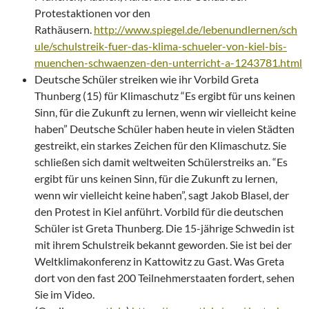
Protestaktionen vor den
Rathäusern.
http://www.spiegel.de/lebenundlernen/sch
ule/schulstreik-fuer-das-klima-schueler-von-kiel-bis-
muenchen-schwaenzen-den-unterricht-a-1243781.html
Deutsche Schüler streiken wie ihr Vorbild Greta
Thunberg (15) für Klimaschutz “Es ergibt für uns keinen
Sinn, für die Zukunft zu lernen, wenn wir vielleicht keine
haben” Deutsche Schüler haben heute in vielen Städten
gestreikt, ein starkes Zeichen für den Klimaschutz. Sie
schließen sich damit weltweiten Schülerstreiks an. “Es
ergibt für uns keinen Sinn, für die Zukunft zu lernen,
wenn wir vielleicht keine haben”, sagt Jakob Blasel, der
den Protest in Kiel anführt. Vorbild für die deutschen
Schüler ist Greta Thunberg. Die 15-jährige Schwedin ist
mit ihrem Schulstreik bekannt geworden. Sie ist bei der
Weltklimakonferenz in Kattowitz zu Gast. Was Greta
dort von den fast 200 Teilnehmerstaaten fordert, sehen
Sie im Video.