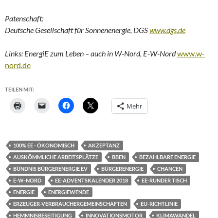
Patenschaft:
Deutsche Gesellschaft für Sonnenenergie, DGS
www.dgs.de
Links: EnergiE zum Leben – auch in W-Nord, E-W-Nord
www.w-
nord.de
TEILEN MIT:
Mehr
100% EE - ÖKONOMISCH
AKZEPTANZ
AUSKÖMMLICHE ARBEITSPLÄTZE
BBEN
BEZAHLBARE ENERGIE
BÜNDNIS BÜRGERENERGIE EV
BÜRGERENERGIE
CHANCEN
E-W-NORD
EE-ADVENTSKALENDER 2018
EE-RUNDER TISCH
ENERGIE
ENERGIEWENDE
ERZEUGER-VERBRAUCHERGEMEINSCHAFTEN
EU-RICHTLINIE
HEMMNISBESEITIGUNG
INNOVATIONSMOTOR
KLIMAWANDEL