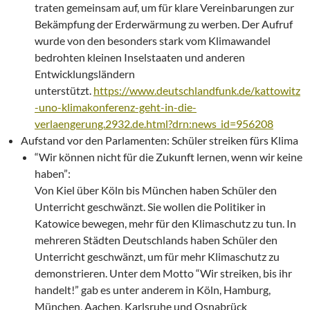
traten gemeinsam auf, um für klare Vereinbarungen zur
Bekämpfung der Erderwärmung zu werben. Der Aufruf
wurde von den besonders stark vom Klimawandel
bedrohten kleinen Inselstaaten und anderen
Entwicklungsländern
unterstützt.
https://www.deutschlandfunk.de/kattowitz
-uno-klimakonferenz-geht-in-die-
verlaengerung.2932.de.html?drn:news_id=956208
Aufstand vor den Parlamenten: Schüler streiken fürs Klima
“Wir können nicht für die Zukunft lernen, wenn wir keine
haben”:
Von Kiel über Köln bis München haben Schüler den
Unterricht geschwänzt. Sie wollen die Politiker in
Katowice bewegen, mehr für den Klimaschutz zu tun. In
mehreren Städten Deutschlands haben Schüler den
Unterricht geschwänzt, um für mehr Klimaschutz zu
demonstrieren. Unter dem Motto “Wir streiken, bis ihr
handelt!” gab es unter anderem in Köln, Hamburg,
München, Aachen, Karlsruhe und Osnabrück