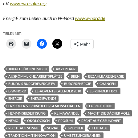
e.V.
www.eurosolar.org
EnergiE zum Leben, auch in W-Nord
www.w-nord.de
TEILEN MIT:
Mehr
100% EE - ÖKONOMISCH
AKZEPTANZ
AUSKÖMMLICHE ARBEITSPLÄTZE
BBEN
BEZAHLBARE ENERGIE
BÜNDNIS BÜRGERENERGIE EV
BÜRGERENERGIE
CHANCEN
E-W-NORD
EE-ADVENTSKALENDER 2018
EE-RUNDER TISCH
ENERGIE
ENERGIEWENDE
ERZEUGER-VERBRAUCHERGEMEINSCHAFTEN
EU-RICHTLINIE
HEMMNISBESEITIGUNG
KLIMAWANDEL
MACHT DIE DÄCHER VOLL
NEMO
ÖKOLOGISCH
PROSUM
RECHT AUF GESUNDHEIT
RECHT AUF SONNE
SOZIAL
SPEICHER
TEILHABE
TRADITION MIT INNOVATION
UMSETZUNGSRAHMEN