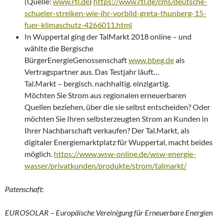
(Quelle:
www.rtl.de
)
https://www.rtl.de/cms/deutsche-
schueler-streiken-wie-ihr-vorbild-greta-thunberg-15-
fuer-klimaschutz-4266011.html
In Wuppertal ging der TalMarkt 2018 online – und
wählte die Bergische
BürgerEnergieGenossenschaft
www.bbeg.de
als
Vertragspartner aus. Das Testjahr läuft…
Tal.Markt – bergisch. nachhaltig. einzigartig.
Möchten Sie Strom aus regionalen erneuerbaren
Quellen beziehen, über die sie selbst entscheiden? Oder
möchten Sie Ihren selbsterzeugten Strom an Kunden in
Ihrer Nachbarschaft verkaufen? Der Tal.Markt, als
digitaler Energiemarktplatz für Wuppertal, macht beides
möglich.
https://www.wsw-online.de/wsw-energie-
wasser/privatkunden/produkte/strom/talmarkt/
Patenschaft:
EUROSOLAR – Europäische Vereinigung für Erneuerbare Energien