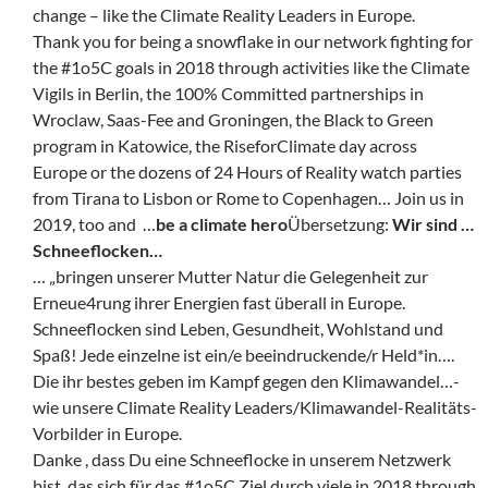
change – like the Climate Reality Leaders in Europe.
Thank you for being a snowflake in our network fighting for
the #1o5C goals in 2018 through activities like the Climate
Vigils in Berlin, the 100% Committed partnerships in
Wroclaw, Saas-Fee and Groningen, the Black to Green
program in Katowice, the RiseforClimate day across
Europe or the dozens of 24 Hours of Reality watch parties
from Tirana to Lisbon or Rome to Copenhagen… Join us in
2019, too and …
be a climate hero
Übersetzung:
Wir sind …
Schneeflocken…
… „bringen unserer Mutter Natur die Gelegenheit zur
Erneue4rung ihrer Energien fast überall in Europe.
Schneeflocken sind Leben, Gesundheit, Wohlstand und
Spaß! Jede einzelne ist ein/e beeindruckende/r Held*in….
Die ihr bestes geben im Kampf gegen den Klimawandel…-
wie unsere Climate Reality Leaders/Klimawandel-Realitäts-
Vorbilder in Europe.
Danke , dass Du eine Schneeflocke in unserem Netzwerk
bist, das sich für das #1o5C Ziel durch viele in 2018 through