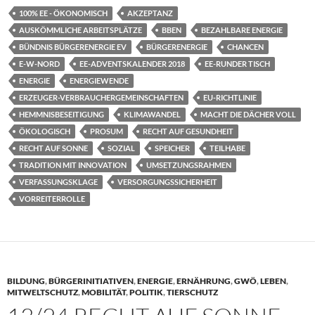
100% EE - ÖKONOMISCH
AKZEPTANZ
AUSKÖMMLICHE ARBEITSPLÄTZE
BBEN
BEZAHLBARE ENERGIE
BÜNDNIS BÜRGERENERGIE EV
BÜRGERENERGIE
CHANCEN
E-W-NORD
EE-ADVENTSKALENDER 2018
EE-RUNDER TISCH
ENERGIE
ENERGIEWENDE
ERZEUGER-VERBRAUCHERGEMEINSCHAFTEN
EU-RICHTLINIE
HEMMNISBESEITIGUNG
KLIMAWANDEL
MACHT DIE DÄCHER VOLL
ÖKOLOGISCH
PROSUM
RECHT AUF GESUNDHEIT
RECHT AUF SONNE
SOZIAL
SPEICHER
TEILHABE
TRADITION MIT INNOVATION
UMSETZUNGSRAHMEN
VERFASSUNGSKLAGE
VERSORGUNGSSICHERHEIT
VORREITERROLLE
BILDUNG
,
BÜRGERINITIATIVEN
,
ENERGIE
,
ERNÄHRUNG
,
GWÖ
,
LEBEN
,
MITWELTSCHUTZ
,
MOBILITÄT
,
POLITIK
,
TIERSCHUTZ