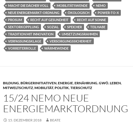
MACHT DIE DÄCHER VOLL
MOBILITÄTSWENDE
NEMO
NEUE ENERGIEMARKT-ORDNUNG
ÖKOLOGISCH
POWER-TO-X
PROSUM
RECHT AUF GESUNDHEIT
RECHT AUF SONNE
SEKTORKOPPLUNG
SOZIAL
SPEICHER
TEILHABE
TRADITION MIT INNOVATION
UMSETZUNGSRAHMEN
VERFASSUNGSKLAGE
VERSORGUNGSSICHERHEIT
VORREITERROLLE
WÄRMEWENDE
BILDUNG
,
BÜRGERINITIATIVEN
,
ENERGIE
,
ERNÄHRUNG
,
GWÖ
,
LEBEN
,
MITWELTSCHUTZ
,
MOBILITÄT
,
POLITIK
,
TIERSCHUTZ
15/24 NEMO NEUE
ENERGIEMARKTORDNUNG
15. DEZEMBER 2018
BEATE