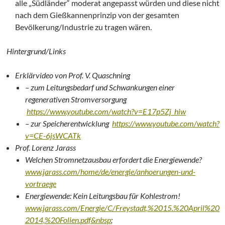
alle „Südländer“ moderat angepasst würden und diese nicht
nach dem Gießkannenprinzip von der gesamten
Bevölkerung/Industrie zu tragen wären.
Hintergrund/Links
Erklärvideo von Prof. V. Quaschning
– zum Leitungsbedarf und Schwankungen einer
regenerativen Stromversorgung
https://www.youtube.com/watch?v=E17p5Zj_hiw
– zur Speicherentwicklung
https://www.youtube.com/watch?
v=CE-6jsWCATk
Prof. Lorenz Jarass
Welchen Stromnetzausbau erfordert die Energiewende?
www.jarass.com/home/de/energie/anhoerungen-und-
vortraege
Energiewende: Kein Leitungsbau für Kohlestrom!
www.jarass.com/Energie/C/Freystadt,%2015.%20April%20
2014,%20Folien.pdf&nbsp
;