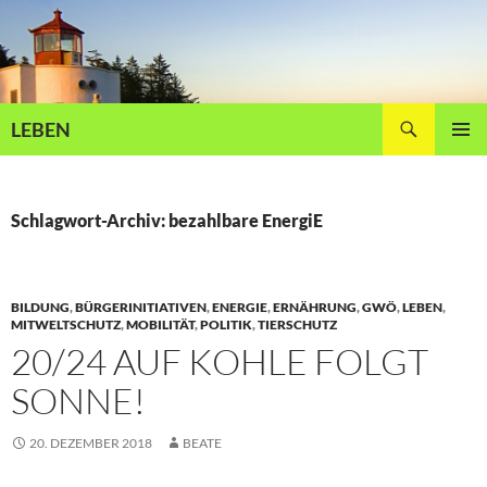
Zum
Inhalt
springen
Suchen
LEBEN
PRIMÄR
MENÜ
Schlagwort-Archiv: bezahlbare EnergiE
BILDUNG
,
BÜRGERINITIATIVEN
,
ENERGIE
,
ERNÄHRUNG
,
GWÖ
,
LEBEN
,
MITWELTSCHUTZ
,
MOBILITÄT
,
POLITIK
,
TIERSCHUTZ
20/24 AUF KOHLE FOLGT
SONNE!
20. DEZEMBER 2018
BEATE