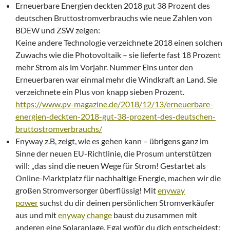
Erneuerbare Energien deckten 2018 gut 38 Prozent des
deutschen Bruttostromverbrauchs wie neue Zahlen von
BDEW und ZSW zeigen:
Keine andere Technologie verzeichnete 2018 einen solchen
Zuwachs wie die Photovoltaik – sie lieferte fast 18 Prozent
mehr Strom als im Vorjahr. Nummer Eins unter den
Erneuerbaren war einmal mehr die Windkraft an Land. Sie
verzeichnete ein Plus von knapp sieben Prozent.
https://www.pv-magazine.de/2018/12/13/erneuerbare-
energien-deckten-2018-gut-38-prozent-des-deutschen-
bruttostromverbrauchs/
Enyway z.B, zeigt, wie es gehen kann – übrigens ganz im
Sinne der neuen EU-Richtlinie, die Prosum unterstützen
will: „das sind die neuen Wege für Strom! Gestartet als
Online-Marktplatz für nachhaltige Energie, machen wir die
großen Stromversorger überflüssig! Mit
enyway
power
suchst du dir deinen persönlichen Stromverkäufer
aus und mit
enyway change
baust du zusammen mit
anderen eine Solaranlage. Egal wofür du dich entscheidest: