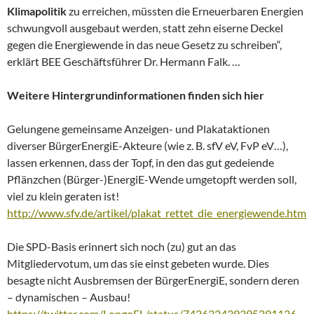
Klimapolitik
zu erreichen, müssten die Erneuerbaren Energien
schwungvoll ausgebaut werden, statt zehn eiserne Deckel
gegen die Energiewende in das neue Gesetz zu schreiben“,
erklärt BEE Geschäftsführer Dr. Hermann Falk. …
Weitere Hintergrundinformationen finden sich hier
Gelungene gemeinsame Anzeigen- und Plakataktionen
diverser BürgerEnergiE-Akteure (wie z. B. sfV eV, FvP eV…),
lassen erkennen, dass der Topf, in den das gut gedeiende
Pflänzchen (Bürger-)EnergiE-Wende umgetopft werden soll,
viel zu klein geraten ist!
http://www.sfv.de/artikel/plakat_rettet_die_energiewende.htm
Die SPD-Basis erinnert sich noch (zu) gut an das
Mitgliedervotum, um das sie einst gebeten wurde. Dies
besagte nicht Ausbremsen der BürgerEnergiE, sondern deren
– dynamischen – Ausbau!
https://twitter.com/LongoFL/status/742632439395291136