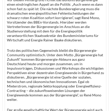
einen eindringlichen Appell an die Politik: „Auch wenn es dann
schon fast zu spät ist: Die nächste Bundesregierung muss die
dramatischen energiepolitischen Fehlentscheidungen der
schwarz-roten Koalition sofort korrigieren“, sagt René Mono,
Vorsitzender des BBEn-Vorstands. Hierüber werden
VertreterInnen der Bürgerenergie im Anschluss an die
Studienvorstellung mit dem für die Energiepolitik
verantwortlichen Staatssekretär des Bundeministeriums für
Wirtschaft und Energie Rainer Baake diskutieren.
Trotz des politischen Gegenwinds bleibt die Bürgerenergie-
Community optimistisch. Unter dem Motto „Bürgerenergie hat
Zukunft“ kommen Bürgerenergie-Akteure aus ganz
Deutschland heute und morgen zusammen, um in
Impulsvorträgen, Diskussionen und Workshops die wichtigsten
Perspektiven einer dezentralen Energiewende in Bürgerhand zu
diskutieren. „Bürgerenergie ist eine Quelle der sozialen,
technischen und ökonomischen Innovationen. Egal ob
Mieterstrom, regionale Sektorkopplung oder Energieeffizienz-
Contracting – die zukunftsweisenden Lösungen der
Energiewende kommen aus der Bürgerenergie“, so René Mono
weiter.
Der große gesellschaftliche Wert der Bürgerenergie wird auch