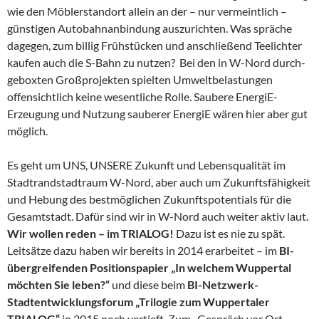
wie den Möblerstandort allein an der – nur vermeintlich –
günstigen Autobahnanbindung auszurichten. Was spräche
dagegen, zum billig Frühstücken und anschließend Teelichter
kaufen auch die S-Bahn zu nutzen? Bei den in W-Nord durch-
geboxten Großprojekten spielten Umweltbelastungen
offensichtlich keine wesentliche Rolle. Saubere EnergiE-
Erzeugung und Nutzung sauberer EnergiE wären hier aber gut
möglich.
Es geht um UNS, UNSERE Zukunft und Lebensqualität im
Stadtrandstadtraum W-Nord, aber auch um Zukunftsfähigkeit
und Hebung des bestmöglichen Zukunftspotentials für die
Gesamtstadt. Dafür sind wir in W-Nord auch weiter aktiv laut.
Wir wollen reden – im TRIALOG!
Dazu ist es nie zu spät.
Leitsätze dazu haben wir bereits in 2014 erarbeitet – im
BI-
übergreifenden Positionspapier „In welchem Wuppertal
möchten Sie leben?“
und diese beim
BI-Netzwerk-
Stadtentwicklungsforum „Trilogie zum Wuppertaler
TRIALOG“
in 2015 noch vertieft. Zum „Gespräch vor Ort –