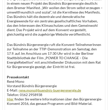
in einem neuen Projekt des Bündnis Bürgerenergie deutlich:
dem Bremer Manifest. „Wir wollen den Strom selbst erzeugen –
umweltfreundlich und sozial“, ist die Kernthese des Manifests.
Das Bündnis hält die dezentrale und demokratische
Energiewende für ein zentrales gesellschaftliches Vorhaben,
das den Interessen des Klimaschutzes und dem Gemeinwohl
dient. Das Projekt wird auf dem Konvent vorgestellt,
gleichzeitig wird die zugehörige Website veröffentlicht.
Das Bündnis Bürgerenergie ruft die Konvent-TeilnehmerInnen
zur Teilnahme an der TTIP-Demonstration am Samstag, den
17.9. auf. Im Anschluss um 17:30 Uhr wird in der Berliner
Stadtbibliothek der Film „POWER TO CHANGE – Die
EnergieRebellion“ mit anschließender Diskussion mit dem Rat
für Bürgerenergie gezeigt, der Eintritt ist frei.
Pressekontakt
René Mono
Vorstand Bündnis Bürgerenergie
E-Mail:
rene.mono@buendnis-buergerenergie.de
Telefon: 0162 2958938
Hier
finden Sie weitere Informationen über den Bürgerenergie-
Konvent 2016, das genaue Programm und Bild-Material.