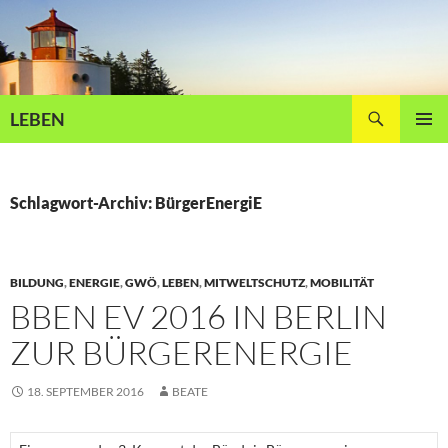
Zum
Inhalt
springen
Suchen
LEBEN
PRIMÄR
MENÜ
Schlagwort-Archiv: BürgerEnergiE
BILDUNG
,
ENERGIE
,
GWÖ
,
LEBEN
,
MITWELTSCHUTZ
,
MOBILITÄT
BBEN EV 2016 IN BERLIN
ZUR BÜRGERENERGIE
18. SEPTEMBER 2016
BEATE