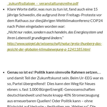
_zukunftsdialoge_-_veranstaltungsreihe.pdf
Klare Worte dafür, was nun zu tun ist, fand auch eine 15
jährige Schwedin, die aufgrund ihrer Freitags-Proteste vor
dem Rathaus zur diesjährigen Weltklimakonferenz COP24
nach Polen eingeladen worden war:
„Nicht nur reden, sondern auch handeln, das Energiesystem und
ihren Lebensstil grundlegend ändern.“
http://www.spiegel.de/wissenschaft/natur/greta-thunberg-das-
gesicht-der-globalen-klimabewegung-a-1241185.html
Genau so ist es! Politik kann sinnvolle Rahmen setzen.
…
und damit Teil der Zukunftskunst sein. Beim Ur-EEG war es
so, Partei übergreifend! Dies kann den Weg für Neues
ebnen: s. fast 1.000 BürgerEnergiE-Genossenschaften
deutschlandweit und heute knapp 40% Stromerzeugung
aus erneuerbaren Quellen! Oder Politik kann – ohne
Rücksicht auf Verluste – festhalten am „Weiter so“. Die