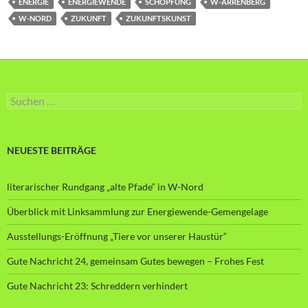
ENERGIE
ENERGIEWENDE
SCHÖPFUNG
W-ARRENBERG
W-NORD
ZUKUNFT
ZUKUNFTSKUNST
Suche
nach:
NEUESTE BEITRÄGE
literarischer Rundgang „alte Pfade“ in W-Nord
Überblick mit Linksammlung zur Energiewende-Gemengelage
Ausstellungs-Eröffnung „Tiere vor unserer Haustür“
Gute Nachricht 24, gemeinsam Gutes bewegen – Frohes Fest
Gute Nachricht 23: Schreddern verhindert