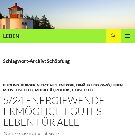
Zum
Inhalt
springen
Suchen
LEBEN
PRIMÄR
MENÜ
Schlagwort-Archiv: Schöpfung
BILDUNG
,
BÜRGERINITIATIVEN
,
ENERGIE
,
ERNÄHRUNG
,
GWÖ
,
LEBEN
,
MITWELTSCHUTZ
,
MOBILITÄT
,
POLITIK
,
TIERSCHUTZ
5/24 ENERGIEWENDE
ERMÖGLICHT GUTES
LEBEN FÜR ALLE
5. DEZEMBER 2018
BEATE