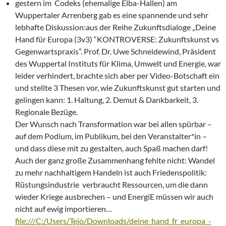
gestern im Codeks (ehemalige Elba-Hallen) am
Wuppertaler Arrenberg gab es eine spannende und sehr
lebhafte Diskussion:aus der Reihe Zukunftsdialoge „Deine
Hand für Europa (3v3) “KONTROVERSE: Zukunftskunst vs
Gegenwartspraxis”. Prof. Dr. Uwe Schneidewind, Präsident
des Wuppertal Instituts für Klima, Um­welt und Energie, war
leider verhindert, brachte sich aber per Video-Botschaft ein
und stellte 3 Thesen vor, wie Zukunftskunst gut starten und
gelingen kann: 1. Haltung, 2. Demut & Dankbarkeit, 3.
Regionale Bezüge.
Der Wunsch nach Transformation war bei allen spürbar –
auf dem Podium, im Publikum, bei den Veranstalter*in –
und dass diese mit zu gestalten, auch Spaß machen darf!
Auch der ganz große Zusammenhang fehlte nicht: Wandel
zu mehr nachhaltigem Handeln ist auch Friedenspolitik:
Rüstungsindustrie verbraucht Ressourcen, um die dann
wieder Kriege ausbrechen – und EnergiE müssen wir auch
nicht auf ewig importieren…
file:///C:/Users/Tejo/Downloads/deine_hand_fr_europa_-