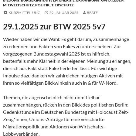
BILDUNG
,
BÜRGERINITIATIVEN
,
ENERGIE
,
ERNÄHRUNG
,
GWÖ
,
LEBEN
,
MITWELTSCHUTZ
,
POLITIK
,
TIERSCHUTZ
KURZMITTEILUNG
29. JANUAR 2025
BEATE
29.1.2025 zur BTW 2025 5v7
Wieder haben wir die Wahl: Es geht darum, Zusammenhänge
zu erkennen und Fakten von Fakes zu unterscheiden. Zur
vorgezogenen Bundestagswahl 2025 ist es hilfreich,
bestenfalls mehr Klarheit in der eigenen Meinung zu erlangen,
die sich aus Fakt statt Fake herleiten lässt. Für wichtige
Impulse dazu danken wir zahlreichen mutigen Aktiven mit
ihren so vielfältigen Blickwinkeln auch in & für W-Nord.
Themen, die augenscheinlich nicht unmittelbar
zusammenhängen, rücken in den Blick des politischen Berlin:
Gedenkstunde im Deutschen Bundestag mit Holocaust Zeit-
Zeug*innen, Unions-Anträge für eine verschärfte
Migrationspolitik und Aktionen von Wirtschafts-
Lobbyverbänden.