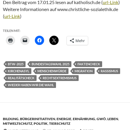
Den Beitrag vom 17.01.25 lesen auf katholisch.de (
url-Link
)
Weitere Informationen auf www.christliche-sozialethik.de
(
url-Link
)
TEILEN MIT:
Mehr
BTW-2025
BUNDESTAGSWAHL 2025
FAKTENCHECK
KIRCHENASYL
MENSCHENWÜRDE
MIGRATION
RASSISMUS
REALITÄTSCHECK
RECHTSEXTREMISMUS
WIEDER HABEN WIR DIE WAHL
BILDUNG
,
BÜRGERINITIATIVEN
,
ENERGIE
,
ERNÄHRUNG
,
GWÖ
,
LEBEN
,
MITWELTSCHUTZ
,
POLITIK
,
TIERSCHUTZ