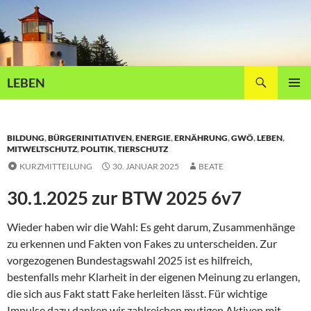
Zum
Inhalt
springen
Suchen
LEBEN
PRIMÄR
MENÜ
BILDUNG
,
BÜRGERINITIATIVEN
,
ENERGIE
,
ERNÄHRUNG
,
GWÖ
,
LEBEN
,
MITWELTSCHUTZ
,
POLITIK
,
TIERSCHUTZ
KURZMITTEILUNG
30. JANUAR 2025
BEATE
30.1.2025 zur BTW 2025 6v7
Wieder haben wir die Wahl: Es geht darum, Zusammenhänge
zu erkennen und Fakten von Fakes zu unterscheiden. Zur
vorgezogenen Bundestagswahl 2025 ist es hilfreich,
bestenfalls mehr Klarheit in der eigenen Meinung zu erlangen,
die sich aus Fakt statt Fake herleiten lässt. Für wichtige
Impulse dazu danken wir zahlreichen mutigen Aktiven mit