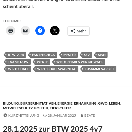
scheint überall.
TEILEN MIT:
Mehr
BTW-2025
FAKTENCHECK
MESTER
SFV
SINN
TAX ME NOW
WERTE
WIEDER HABEN WIR DIE WAHL
WIRTSCHAFT
WIRTSCHAFTSWARNTAG
ZUSAMMENARBEIT
BILDUNG
,
BÜRGERINITIATIVEN
,
ENERGIE
,
ERNÄHRUNG
,
GWÖ
,
LEBEN
,
MITWELTSCHUTZ
,
POLITIK
,
TIERSCHUTZ
KURZMITTEILUNG
28. JANUAR 2025
BEATE
28.1.2025 zur BTW 2025 4v7