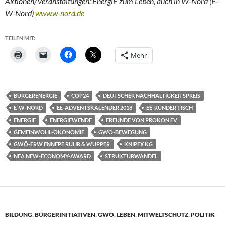
Aktionen/Veranstaltungen: EnergiE zum Leben, auch in W-Nord (E-
W-Nord)
www.w-nord.de
TEILEN MIT:
Mehr
BÜRGERENERGIE
COP24
DEUTSCHER NACHHALTIGKEITSPREIS
E-W-NORD
EE-ADVENTSKALENDER 2018
EE-RUNDER TISCH
ENERGIE
ENERGIEWENDE
FREUNDE VON PROKON EV
GEMEINWOHL-ÖKONOMIE
GWÖ-BEWEGUNG
GWÖ-ERW ENNEPE RUHR & WUPPER
KNIPEX KG
NEA NEW-ECONOMY-AWARD
STRUKTURWANDEL
BILDUNG
,
BÜRGERINITIATIVEN
,
GWÖ
,
LEBEN
,
MITWELTSCHUTZ
,
POLITIK