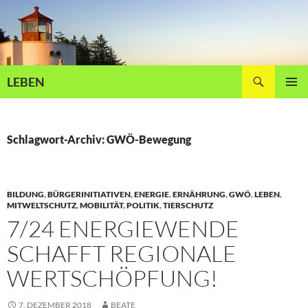
Zum
Inhalt
springen
Suchen
LEBEN
PRIMÄR
MENÜ
Schlagwort-Archiv: GWÖ-Bewegung
BILDUNG
,
BÜRGERINITIATIVEN
,
ENERGIE
,
ERNÄHRUNG
,
GWÖ
,
LEBEN
,
MITWELTSCHUTZ
,
MOBILITÄT
,
POLITIK
,
TIERSCHUTZ
7/24 ENERGIEWENDE
SCHAFFT REGIONALE
WERTSCHÖPFUNG!
7. DEZEMBER 2018
BEATE