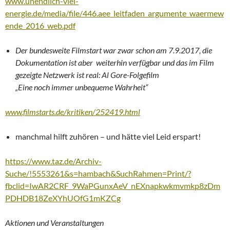
www.unendlich-viel-
energie.de/media/file/446.aee_leitfaden_argumente_waermew
ende_2016_web.pdf
Der bundesweite Filmstart war zwar schon am 7.9.2017, die
Dokumentation ist aber weiterhin verfügbar und das im Film
gezeigte Netzwerk ist real: Al Gore-Folgefilm
„Eine noch immer unbequeme Wahrheit“
www.filmstarts.de/kritiken/252419.html
manchmal hilft zuhören – und hätte viel Leid erspart!
https://www.taz.de/Archiv-
Suche/!5553261&s=hambach&SuchRahmen=Print/?
fbclid=IwAR2CRF_9WaPGunxAeV_nEXnapkwkmvmkp8zDm
PDHDB18ZeXYhUOfG1mKZCg
Aktionen und Veranstaltungen