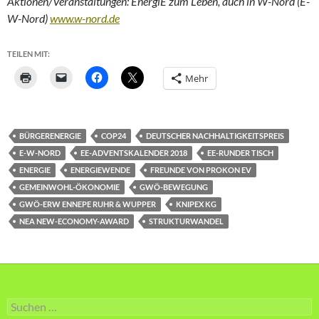
Aktionen/Veranstaltungen: EnergiE zum Leben, auch in W-Nord (E-
W-Nord)
www.w-nord.de
TEILEN MIT:
Mehr
BÜRGERENERGIE
COP24
DEUTSCHER NACHHALTIGKEITSPREIS
E-W-NORD
EE-ADVENTSKALENDER 2018
EE-RUNDER TISCH
ENERGIE
ENERGIEWENDE
FREUNDE VON PROKON EV
GEMEINWOHL-ÖKONOMIE
GWÖ-BEWEGUNG
GWÖ-ERW ENNEPE RUHR & WUPPER
KNIPEX KG
NEA NEW-ECONOMY-AWARD
STRUKTURWANDEL
Suche
nach: