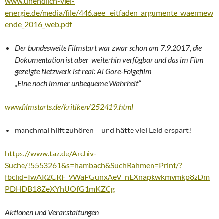
www.unendlich-viel-
energie.de/media/file/446.aee_leitfaden_argumente_waermew
ende_2016_web.pdf
Der bundesweite Filmstart war zwar schon am 7.9.2017, die
Dokumentation ist aber weiterhin verfügbar und das im Film
gezeigte Netzwerk ist real: Al Gore-Folgefilm
„Eine noch immer unbequeme Wahrheit“
www.filmstarts.de/kritiken/252419.html
manchmal hilft zuhören – und hätte viel Leid erspart!
https://www.taz.de/Archiv-
Suche/!5553261&s=hambach&SuchRahmen=Print/?
fbclid=IwAR2CRF_9WaPGunxAeV_nEXnapkwkmvmkp8zDm
PDHDB18ZeXYhUOfG1mKZCg
Aktionen und Veranstaltungen