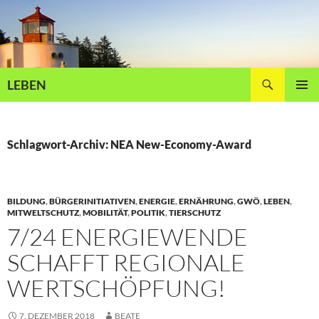
Zum
Inhalt
springen
Suchen
LEBEN
PRIMÄR
MENÜ
Schlagwort-Archiv: NEA New-Economy-Award
BILDUNG
,
BÜRGERINITIATIVEN
,
ENERGIE
,
ERNÄHRUNG
,
GWÖ
,
LEBEN
,
MITWELTSCHUTZ
,
MOBILITÄT
,
POLITIK
,
TIERSCHUTZ
7/24 ENERGIEWENDE
SCHAFFT REGIONALE
WERTSCHÖPFUNG!
7. DEZEMBER 2018
BEATE