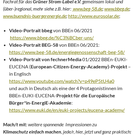
Fachrat für das
Grüner Strom-Label e.V.
gemeinsam lokal und
(über-)regional, mehr siehe z.B. hier:
www.beg-58.de
;
www.bbeg.de
;
www.buendnis-buergerenergie.de
;
http://www.eurosolar.de
;
Video-Portrait bbeg
von BBEn 06/2021
https://www.bbeg.de/%C3%BCber-uns/
Video-Portrait BEG-58
von BBEn 06/2021:
https://www.beg-58.de/energiegenossenschaft-beg-58/
Video-Portrait von fechnerMedia
01/2022 BBEn-EUKI-
EUCENA (
European-Citizen-Energy-Academy)-Projekt
–
in Englisch
https://www.youtube.com/watch?v=p49eP5tU4a0
und auch in Deutsch als eine der 4 Protagonistinnen im
BBEn-EUKI-EUCENA-
Projekt für die Europäische
Bürger*in-EnergiE-Akademie
:
https://www.euki.de/en/euki-projects/eucena-academy/
Mach/t mit:
weitere spannende Impressionen zu
Klimaschutz einfach machen
, jede/r, hier, jetzt und ganz praktisch: