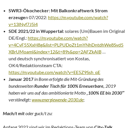
SWR3-Ökochecker: Mit Balkonkraftwerk Strom
erzeuge
n 07/2022:
https://m.youtube.com/watch?
v=13lNyf7J5i4
SDE 2021/22 in Wuppertal:
solares (Um)Bauen im Original
DE/Engl.:
https://m.youtube.com/watch?
v=4CvF55XxH8g&list=PLPUDoZt1mYNhDntdhWe8Svd5
XBrUMoaml&index=12&t=89s&pp=2AFZkAIB
…
und deutsch synchronisatiert von Kostas,
OK4/Redaktionsteam CTA:
https://m.youtube.com/watch?v=EE5Z9Ssh_qE
Januar 2017
in Bonn erfolgte die Mit-Gründung des
bundesweiten
Runder Tisch für 100% Erneuerbare,
2019
haben wir uns auf das ambitionierte Motto „
100% EE bis 2030″
verständigt::
www.energiewende-2030.de
;
Mach/t mit
oder guck/t zu:
Anfang 2022 sind wir im Redaktions-Team von
City-Talk