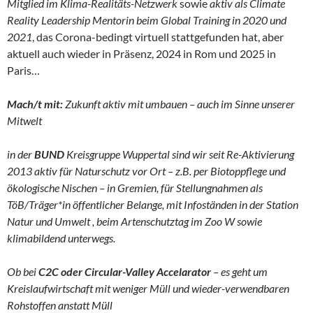
Mitglied im Klima-Realitäts-Netzwerk
sowie
aktiv als Climate
Reality Leadership Mentorin beim Global Training in 2020 und
2021
, das Corona-bedingt virtuell stattgefunden hat, aber
aktuell auch wieder in Präsenz, 2024 in Rom und 2025 in
Paris…
Mach/t mit:
Zukunft aktiv mit umbauen – auch im Sinne unserer
Mitwelt
in der
BUND
Kreisgruppe Wuppertal sind wir seit Re-Aktivierung
2013 aktiv für Naturschutz vor Ort – z.B. per Biotoppflege und
ökologische Nischen – in Gremien, für Stellungnahmen als
TöB/Träger*in öffentlicher Belange, mit Infoständen in der Station
Natur und Umwelt , beim Artenschutztag im Zoo W sowie
klimabildend unterwegs.
Ob bei
C2C oder Circular-Valley Accelarator
– es geht um
Kreislaufwirtschaft mit weniger Müll und wieder-verwendbaren
Rohstoffen anstatt Müll