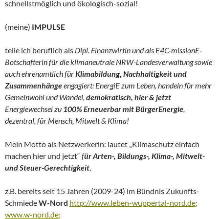
schnellstmöglich und ökologisch-sozial!
(meine)
IMPULSE
teile ich beruflich als
Dipl. Finanzwirtin und als E4C-missionE-
Botschafterin für die klimaneutrale NRW-Landesverwaltung sowie
auch ehrenamtlich für
Klimabildung, Nachhaltigkeit und
Zusammenhänge
engagiert: EnergiE zum Leben, handeln für mehr
Gemeinwohl und Wandel,
demokratisch, hier & jetzt
Energiewechsel zu
100% Erneuerbar
mit BürgerEnergie
,
dezentral, für Mensch, Mitwelt & Klima!
Mein Motto als Netzwerkerin: lautet „Klimaschutz einfach
machen hier und jetzt“
f
ür Arten-, Bildungs-, Klima-, Mitwelt-
und Steuer-Gerechtigkeit
,
z.B. bereits seit 15 Jahren (2009-24) im Bündnis Zukunfts-
Schmiede
W-Nord
http://www.leben-wuppertal-nord.de;
www.w-nord.de;