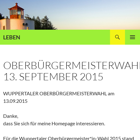
Zum
Inhalt
springen
Suchen
LEBEN
PRIMÄR
MENÜ
OBERBÜRGERMEISTERWAH
13. SEPTEMBER 2015
WUPPERTALER OBERBÜRGERMEISTERWAHL am
13.09.2015
Danke,
dass Sie sich für meine Homepage interessieren.
Für die Wuppertaler Oberbürgermeister*in-Wahl 2015 stand