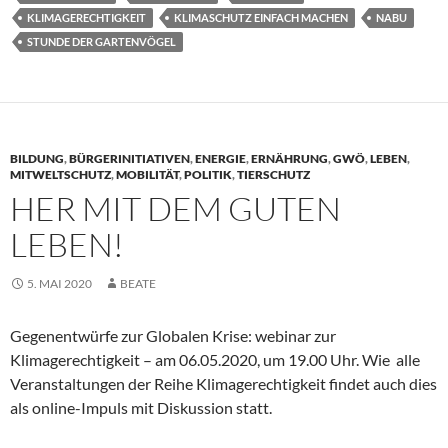
KLIMAGERECHTIGKEIT
KLIMASCHUTZ EINFACH MACHEN
NABU
STUNDE DER GARTENVÖGEL
BILDUNG
,
BÜRGERINITIATIVEN
,
ENERGIE
,
ERNÄHRUNG
,
GWÖ
,
LEBEN
,
MITWELTSCHUTZ
,
MOBILITÄT
,
POLITIK
,
TIERSCHUTZ
HER MIT DEM GUTEN
LEBEN!
5. MAI 2020
BEATE
Gegenentwürfe zur Globalen Krise: webinar zur
Klimagerechtigkeit – am 06.05.2020, um 19.00 Uhr. Wie alle
Veranstaltungen der Reihe Klimagerechtigkeit findet auch dies
als online-Impuls mit Diskussion statt.