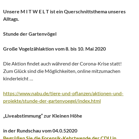
Unsere M I T W E L T ist ein Querschnittsthema unseres
Alltags.
Stunde der Gartenvögel
Große Vogelzählaktion vom 8. bis 10. Mai 2020
Die Aktion findet auch während der Corona-Krise statt!
Zum Glück sind die Möglichkeiten, online mitzumachen
kinderleicht …
https://www.nabu.de/tiere-und-pflanzen/aktionen-und-
projekte/stunde-der-gartenvoegel/index.html
„Liveabstimmung“ zur Kleinen Höhe
in der Rundschau vom 04.0.52020
Begrüßen Sie die Forensik-Kehrtwende der CDU in