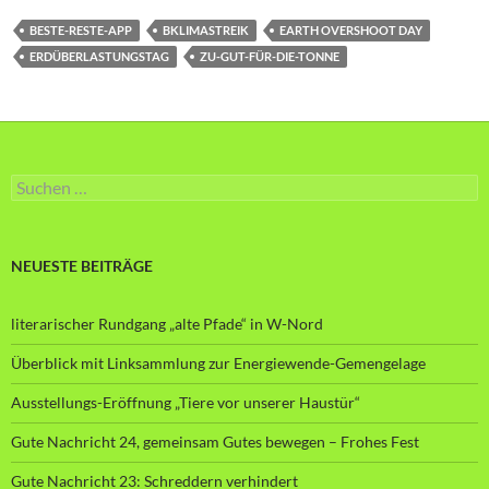
BESTE-RESTE-APP
BKLIMASTREIK
EARTH OVERSHOOT DAY
ERDÜBERLASTUNGSTAG
ZU-GUT-FÜR-DIE-TONNE
Suche
nach:
NEUESTE BEITRÄGE
literarischer Rundgang „alte Pfade“ in W-Nord
Überblick mit Linksammlung zur Energiewende-Gemengelage
Ausstellungs-Eröffnung „Tiere vor unserer Haustür“
Gute Nachricht 24, gemeinsam Gutes bewegen – Frohes Fest
Gute Nachricht 23: Schreddern verhindert