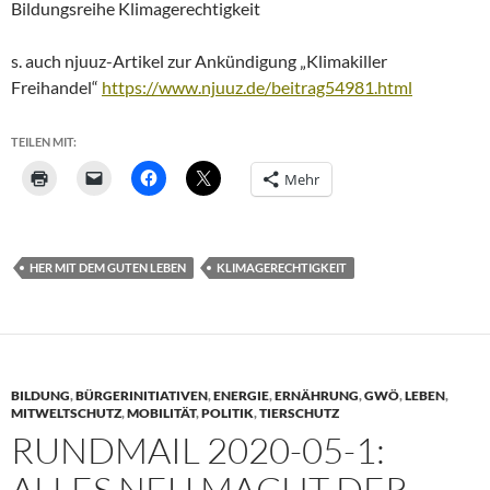
Bildungsreihe Klimagerechtigkeit
s. auch njuuz-Artikel zur Ankündigung „Klimakiller
Freihandel“
https://www.njuuz.de/beitrag54981.html
TEILEN MIT:
Mehr
HER MIT DEM GUTEN LEBEN
KLIMAGERECHTIGKEIT
BILDUNG
,
BÜRGERINITIATIVEN
,
ENERGIE
,
ERNÄHRUNG
,
GWÖ
,
LEBEN
,
MITWELTSCHUTZ
,
MOBILITÄT
,
POLITIK
,
TIERSCHUTZ
RUNDMAIL 2020-05-1:
ALLES NEU MACHT DER