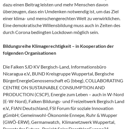
dazu einen Beitrag leisten und mehr Menschen davon
überzeugen, dass ein Umdenken notwendig ist, um das Ziel
einer klima- und menschengerechten Welt zu verwirklichen.
Eine demokratische Willensbildung muss auch in Zeiten des
durch Corona bedingten Lockdown möglich sein.
Bildungsreihe Klimagerechtigkeit – in Kooperation der
folgenden Organisationen
Die Falken SJD KV Bergisch-Land, Informationsbüro
Nicaragua e.V., BUND Kreisgruppe Wuppertal, Bergische
BürgerEnergieGenossenschaft eG (bbeg), COLLABORATING
CENTRE ON SUSTAINABLE CONSUMPTION AND
PRODUCTION (CSCP), Energie zum Leben – auch in W-Nord
(E-W-Nord), Falken Bildungs- und Freizeitwerk Bergisch Land
e.V., FIAN Deutschland, FSI Forum für soziale Innovation
gGmbH; Gemeinwohl-Ökonomie Ennepe, Ruhr & Wupper
(GWÖ-ERW), Germanwatch, Klimanetzwerk Wuppertal,
Parents for Future, Projekt Solar DecathlonEurope21 –