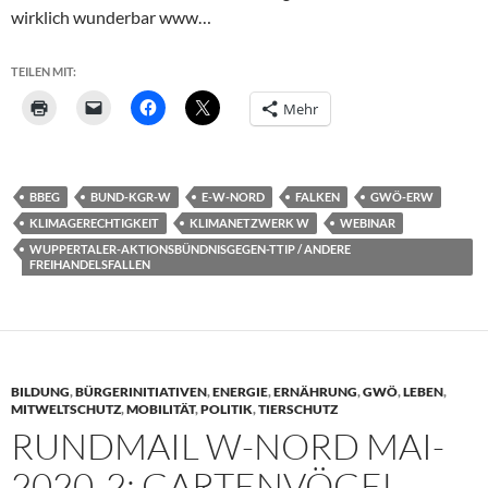
wirklich wunderbar www…
TEILEN MIT:
Mehr
BBEG
BUND-KGR-W
E-W-NORD
FALKEN
GWÖ-ERW
KLIMAGERECHTIGKEIT
KLIMANETZWERK W
WEBINAR
WUPPERTALER-AKTIONSBÜNDNISGEGEN-TTIP / ANDERE
FREIHANDELSFALLEN
BILDUNG
,
BÜRGERINITIATIVEN
,
ENERGIE
,
ERNÄHRUNG
,
GWÖ
,
LEBEN
,
MITWELTSCHUTZ
,
MOBILITÄT
,
POLITIK
,
TIERSCHUTZ
RUNDMAIL W-NORD MAI-
2020-2: GARTENVÖGEL,