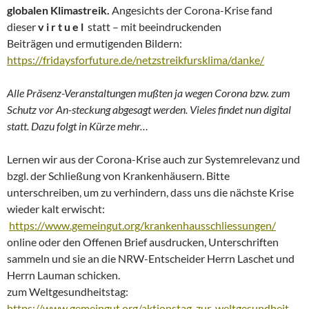
globalen Klimastreik.
Angesichts der Corona-Krise fand
dieser
v i r t u e l
statt – mit beeindruckenden
Beiträgen und ermutigenden Bildern:
https://fridaysforfuture.de/netzstreikfursklima/danke/
Alle Präsenz-Veranstaltungen mußten ja wegen Corona bzw. zum
Schutz vor An-steckung abgesagt werden. Vieles findet nun digital
statt. Dazu folgt in Kürze mehr…
Lernen wir aus der Corona-Krise auch zur Systemrelevanz und
bzgl. der Schließung von Krankenhäusern. Bitte
unterschreiben, um zu verhindern, dass uns die nächste Krise
wieder kalt erwischt:
https://www.gemeingut.org/krankenhausschliessungen/
online oder den Offenen Brief ausdrucken, Unterschriften
sammeln und sie an die NRW-Entscheider Herrn Laschet und
Herrn Lauman schicken.
zum Weltgesundheitstag:
https://www.gemeingut.org/aktionstag-zur-weltgesundheit-