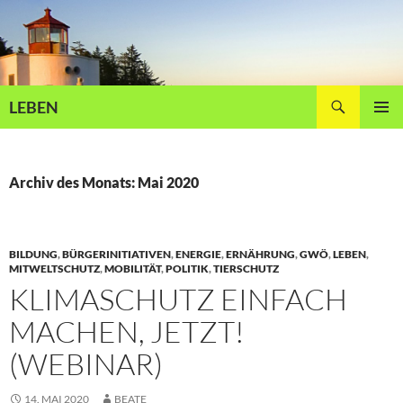
Zum
Inhalt
springen
Suchen
LEBEN
PRIMÄR
MENÜ
Archiv des Monats: Mai 2020
BILDUNG
,
BÜRGERINITIATIVEN
,
ENERGIE
,
ERNÄHRUNG
,
GWÖ
,
LEBEN
,
MITWELTSCHUTZ
,
MOBILITÄT
,
POLITIK
,
TIERSCHUTZ
KLIMASCHUTZ EINFACH
MACHEN, JETZT!
(WEBINAR)
14. MAI 2020
BEATE