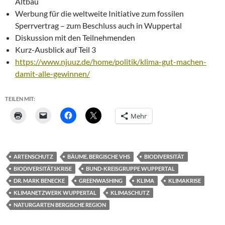
Altbau
Werbung für die weltweite Initiative zum fossilen
Sperrvertrag – zum Beschluss auch in Wuppertal
Diskussion mit den Teilnehmenden
Kurz-Ausblick auf Teil 3
https://www.njuuz.de/home/politik/klima-gut-machen-
damit-alle-gewinnen/
TEILEN MIT:
Mehr
ARTENSCHUTZ
BÄUME. BERGISCHE VHS
BIODIVERSITÄT
BIODIVERSITÄTSKRISE
BUND-KREISGRUPPE WUPPERTAL
DR. MARK BENECKE
GREENWASHING
KLIMA
KLIMAKRISE
KLIMANETZWERK WUPPERTAL
KLIMASCHUTZ
NATURGARTEN BERGISCHE REGION