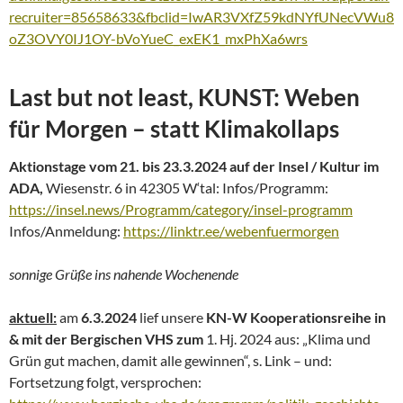
recruiter=85658633&fbclid=IwAR3VXfZ59kdNYfUNecVWu8
oZ3OVY0IJ1OY-bVoYueC_exEK1_mxPhXa6wrs
Last but not least,
KUNST
: Weben
für Morgen – statt Klimakollaps
Aktionstage vom 21. bis 23.3.2024 auf der Insel / Kultur im
ADA,
Wiesenstr. 6 in 42305 W‘tal: Infos/Programm:
https://insel.news/Programm/category/insel-programm
Infos/Anmeldung:
https://linktr.ee/webenfuermorgen
sonnige Grüße ins nahende Wochenende
aktuell:
am
6.3.2024
lief unsere
KN-W Kooperationsreihe in
& mit der Bergischen VHS zum
1. Hj. 2024 aus: „Klima und
Grün gut machen, damit alle gewinnen“, s. Link – und:
Fortsetzung folgt, versprochen: