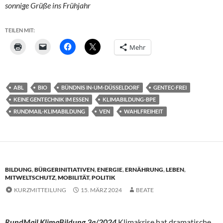
sonnige Grüße ins Frühjahr
TEILEN MIT:
Mehr
ABL
BIO
BÜNDNIS IN-UM-DÜSSELDORF
GENTEC-FREI
KEINE GENTECHNIK IM ESSEN
KLIMABILDUNG-BPE
RUNDMAIL-KLIMABILDUNG
VEN
WAHLFREIHEIT
BILDUNG
,
BÜRGERINITIATIVEN
,
ENERGIE
,
ERNÄHRUNG
,
LEBEN
,
MITWELTSCHUTZ
,
MOBILITÄT
,
POLITIK
KURZMITTEILUNG
15. MÄRZ 2024
BEATE
RundMail KlimaBildung 3a/2024
Klimakrise hat dramatische