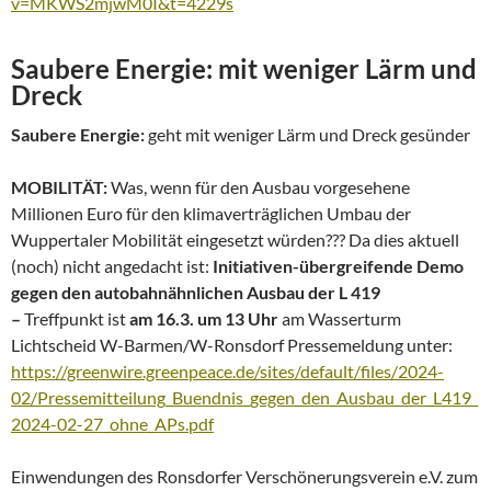
v=MKWS2mjwM0I&t=4229s
Saubere Energie:
mit weniger Lärm und
Dreck
Saubere Energie:
geht mit weniger Lärm und Dreck gesünder
MOBILITÄT:
Was, wenn für den Ausbau vorgesehene
Millionen Euro für den klimaverträglichen Umbau der
Wuppertaler Mobilität eingesetzt würden??? Da dies aktuell
(noch) nicht angedacht ist:
Initiativen-übergreifende Demo
gegen den autobahnähnlichen Ausbau der L 419
–
Treffpunkt ist
am 16.3. um 13 Uhr
am Wasserturm
Lichtscheid W-Barmen/W-Ronsdorf Pressemeldung unter:
https://greenwire.greenpeace.de/sites/default/files/2024-
02/Pressemitteilung_Buendnis_gegen_den_Ausbau_der_L419_
2024-02-27_ohne_APs.pdf
Einwendungen des Ronsdorfer Verschönerungsverein e.V. zum