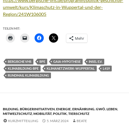
https://www.bergische-vhs.de/programm/politik-geschichte-
umwelt/kurs/Klimaschutz-in-Wuppertal-und-der-
Region/241W106005
TEILEN MIT:
Mehr
BERGISCHE VHS
BPE
GAIA-HYPOTHESE
INSEL E.V.
KLIMABILDUNG-BPE
KLIMANETZWERK-WUPPERTAL
L419
RUNDMAIL KLIMABILDUNG
BILDUNG
,
BÜRGERINITIATIVEN
,
ENERGIE
,
ERNÄHRUNG
,
GWÖ
,
LEBEN
,
MITWELTSCHUTZ
,
MOBILITÄT
,
POLITIK
,
TIERSCHUTZ
KURZMITTEILUNG
5. MÄRZ 2024
BEATE