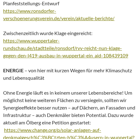
Planfeststellungs-Entwurf
https://www.ronsdorfer-
verschoenerungsverein.de/verein/aktuelle-berichte/
Zwischenzeitlich wurde Klage eingereicht:
https://www.wuppertaler-
rundschau.de/stadtteile/ronsdorf/rvv-reicht-nun-klage-
gegen-den-l419-ausbau-in-wuppertal-ein_aid-108439109
ENERGIE
– von hier mit kurzen Wegen für mehr Klimaschutz
und Lebensqualität
Ohne Energie läuft es in keinem unserer Lebensbereiche! Um
möglichst keine weiteren Flächen zu versiegeln, sollten wir
Synergieeffekte besser nutzen – auf Dächern, an Fassaden und
Infrastruktur – auch Denkmäler bieten Potential. Dazu wurde
aktuell am Ölberg eine Petition gestartet:
https://www.change.org/p/solar-anlagen-auf-
denkmalgesch%C3%BCtzten-h%C3%A4usern-in-wuppertal?