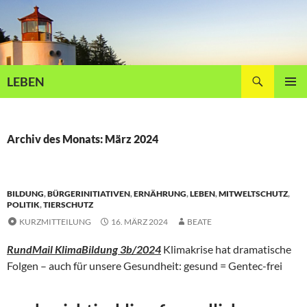
Zum
Inhalt
springen
Suchen
LEBEN
PRIMÄR
MENÜ
Archiv des Monats: März 2024
BILDUNG
,
BÜRGERINITIATIVEN
,
ERNÄHRUNG
,
LEBEN
,
MITWELTSCHUTZ
,
POLITIK
,
TIERSCHUTZ
KURZMITTEILUNG
16. MÄRZ 2024
BEATE
RundMail KlimaBildung 3b/2024
Klimakrise hat dramatische
Folgen – auch für unsere Gesundheit: gesund = Gentec-frei