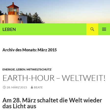
Zum
Inhalt
springen
Suchen
LEBEN
PRIMÄR
MENÜ
Archiv des Monats: März 2015
ENERGIE
,
LEBEN
,
MITWELTSCHUTZ
EARTH-HOUR – WELTWEIT!
28. MÄRZ 2015
BEATE
Am 28. März schaltet die Welt wieder
das Licht aus