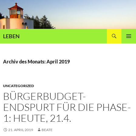
Zum
Inhalt
springen
Suchen
LEBEN
PRIMÄR
MENÜ
Archiv des Monats: April 2019
UNCATEGORIZED
BÜRGERBUDGET-
ENDSPURT FÜR DIE PHASE-
1: HEUTE, 21.4.
21. APRIL 2019
BEATE