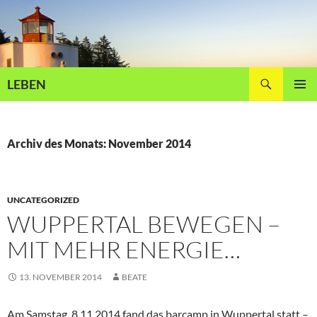
Zum
Inhalt
springen
Suchen
LEBEN
PRIMÄR
MENÜ
Archiv des Monats: November 2014
UNCATEGORIZED
WUPPERTAL BEWEGEN –
MIT MEHR ENERGIE…
13. NOVEMBER 2014
BEATE
Am Samstag, 8.11.2014 fand das barcamp in Wuppertal statt –