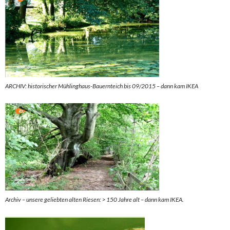
ARCHIV: historischer Mühlinghaus-Bauernteich bis 09/2015 – dann kam IKEA
Archiv – unsere geliebten alten Riesen: > 150 Jahre alt – dann kam IKEA.