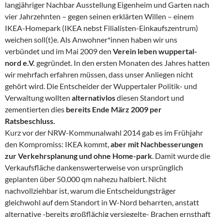
langjähriger Nachbar Ausstellung Eigenheim und Garten nach
vier Jahrzehnten – gegen seinen erklärten Willen – einem
IKEA-Homepark (IKEA nebst Filialisten-Einkaufszentrum)
weichen soll(t)e. Als Anwohner*innen haben wir uns
verbündet und im Mai 2009 den
Verein leben wuppertal-
nord e.V.
gegründet. In den ersten Monaten des Jahres hatten
wir mehrfach erfahren müssen, dass unser Anliegen nicht
gehört wird. Die Entscheider der Wuppertaler Politik- und
Verwaltung wollten
alternativlos
diesen Standort und
zementierten dies
bereits Ende März 2009 per
Ratsbeschluss.
Kurz vor der NRW-Kommunalwahl 2014 gab es im Frühjahr
den Kompromiss: IKEA kommt,
aber mit Nachbesserungen
zur Verkehrsplanung und ohne Home-park
. Damit wurde die
Verkaufsfläche dankenswerterweise von ursprünglich
geplanten über 50.000 qm nahezu halbiert. Nicht
nachvollziehbar ist, warum die Entscheidungsträger
gleichwohl auf dem Standort in W-Nord beharrten, anstatt
alternative -bereits großflächig versiegelte- Brachen ernsthaft