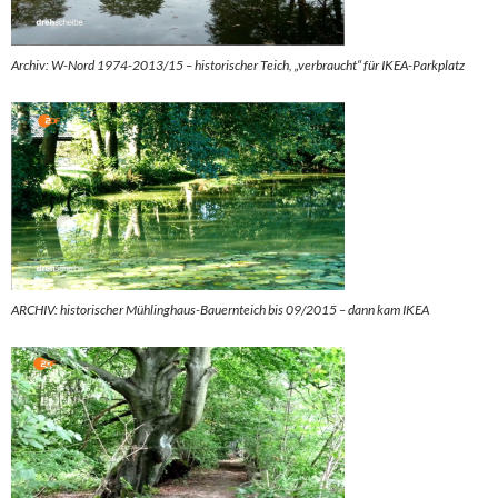
Archiv: W-Nord 1974-2013/15 – historischer Teich, „verbraucht“ für IKEA-Parkplatz
ARCHIV: historischer Mühlinghaus-Bauernteich bis 09/2015 – dann kam IKEA