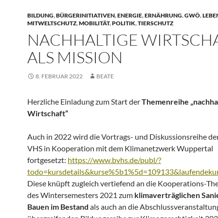
BILDUNG
,
BÜRGERINITIATIVEN
,
ENERGIE
,
ERNÄHRUNG
,
GWÖ
,
LEBE
MITWELTSCHUTZ
,
MOBILITÄT
,
POLITIK
,
TIERSCHUTZ
NACHHALTIGE WIRTSCH
ALS MISSION
8. FEBRUAR 2022
BEATE
Herzliche Einladung zum Start der
Themenreihe „nachhal
Wirtschaft“
Auch in 2022 wird die Vortrags- und Diskussionsreihe de
VHS in Kooperation mit dem Klimanetzwerk Wuppertal
fortgesetzt:
https://www.bvhs.de/publ/?
todo=kursdetails&kurse%5b1%5d=109133&laufendek
Diese knüpft zugleich vertiefend an die Kooperations-T
des Wintersemesters 2021 zum
klimaverträglichen San
Bauen im Bestand
als auch an die Abschlussveranstaltu