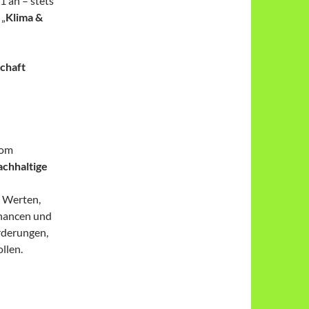
1 an – stets
 „
Klima &
chaft
vom
achhaltige
 Werten,
Chancen und
rderungen,
llen.