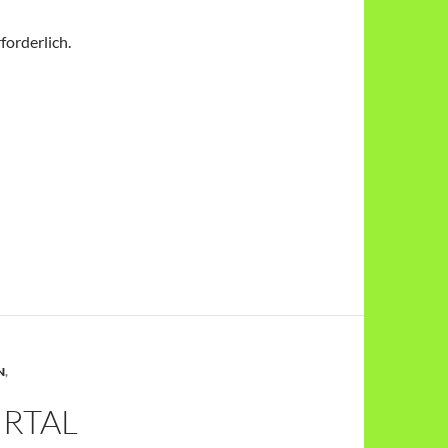
forderlich.
N
,
HRTAL