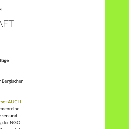
N
,
AFT
tige
r Bergischen
urse=AUCH
hemenreihe
ieren und
ng der NGO-