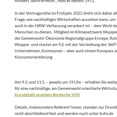
hundert Jahre erreicht.“, hieß es bereits 1972.
In der Vortragsreihe im Frühjahr 2022 dreht sich daher al
Frage, wie nachhaltiges Wirtschaften aussehen kann, um –
auch in der NRW-Verfassung verankert ist – dem Wohl d
Menschen zu dienen. Mitglied im Klimanetzwerk Wuppert
die Gemeinwohl-Ökonomie Regionalgruppe Ennepe, Ruh
Wupper und startet am 9.2. mit der Vorstellung des 360°-
Unternehmen, Kommunen – aber auch einem Kompass zu
Konsumorientierung.
Am 9.3. und 11.5. – jeweils um 19 Uhr – erhalten Sie weit
für eine nachhaltige, am Gemeinwohl orientierte Wirtscha
Kursdetails anzeigen Bergische-VHS
Details, insbesondere Referent*innen, standen zur Druc
nicht abschließend fest und werden noch unter bvhs.de