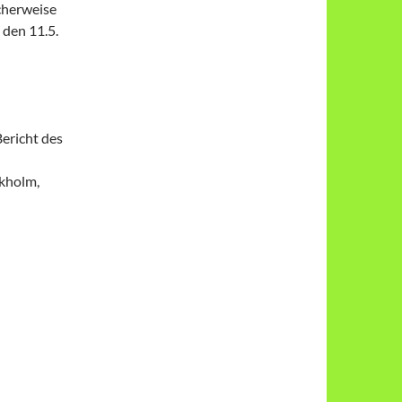
icherweise
 den 11.5.
ericht des
kholm,