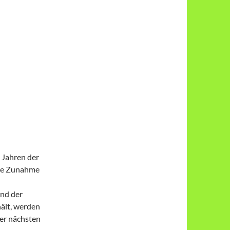
0 Jahren der
ige Zunahme
nd der
ält, werden
er nächsten