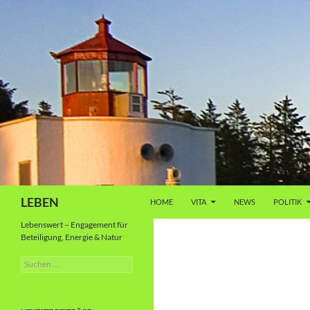
Zum
Inhalt
springen
Suchen
LEBEN
HOME
VITA
NEWS
POLITIK
Lebenswert – Engagement für
Beteiligung, Energie & Natur
Suche
nach: