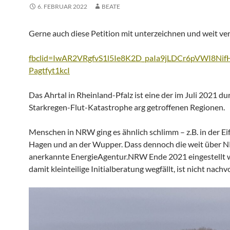
6. FEBRUAR 2022
BEATE
Gerne auch diese Petition mit unterzeichnen und weit ver
fbclid=IwAR2VRgfvS1l5Ie8K2D_paIa9jLDCr6pVWI8Nif
Pagtfyt1kcI
Das Ahrtal in Rheinland-Pfalz ist eine der im Juli 2021 du
Starkregen-Flut-Katastrophe arg getroffenen Regionen.
Menschen in NRW ging es ähnlich schlimm – z.B. in der Ei
Hagen und an der Wupper. Dass dennoch die weit über
anerkannte EnergieAgentur.NRW Ende 2021 eingestellt
damit kleinteilige Initialberatung wegfällt, ist nicht nachv