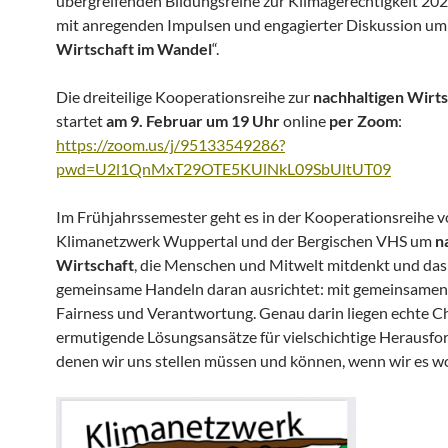
übergreifenden Bildungsreihe zur Klimagerechtigkeit 202
mit anregenden Impulsen und engagierter Diskussion um
Wirtschaft im Wandel
“.
Die dreiteilige Kooperationsreihe zur
nachhaltigen Wirts
startet
am 9. Februar um 19 Uhr
online
per Zoom
:
https://zoom.us/j/95133549286?
pwd=U2l1QnMxT29OTE5KUlNkL09SbUltUT09
Im Frühjahrssemester geht es in der Kooperationsreihe 
Klimanetzwerk Wuppertal und der Bergischen VHS um
n
Wirtschaft
, die Menschen und Mitwelt mitdenkt und das
gemeinsame Handeln daran ausrichtet: mit gemeinsamen
Fairness und Verantwortung. Genau darin liegen echte 
ermutigende Lösungsansätze für vielschichtige Herausfo
denen wir uns stellen müssen und können, wenn wir es wo