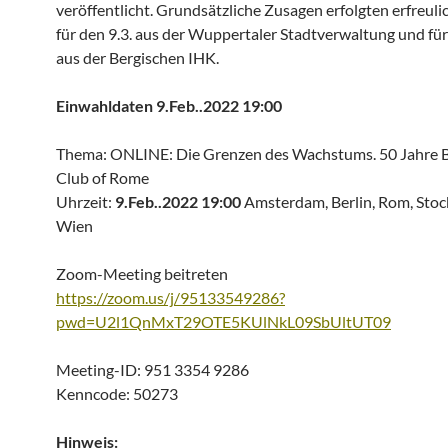
veröffentlicht. Grundsätzliche Zusagen erfolgten erfreul
für den 9.3. aus der Wuppertaler Stadtverwaltung und für
aus der Bergischen IHK.
Einwahldaten 9.Feb..2022 19:00
Thema: ONLINE: Die Grenzen des Wachstums. 50 Jahre B
Club of Rome
Uhrzeit:
9.Feb..2022 19:00
Amsterdam, Berlin, Rom, Stoc
Wien
Zoom-Meeting beitreten
https://zoom.us/j/95133549286?
pwd=U2l1QnMxT29OTE5KUlNkL09SbUltUT09
Meeting-ID: 951 3354 9286
Kenncode: 50273
Hinweis: