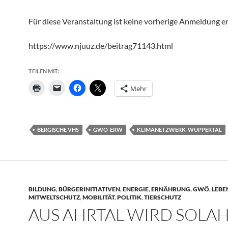
Für diese Veranstaltung ist keine vorherige Anmeldung er
https://www.njuuz.de/beitrag71143.html
TEILEN MIT:
Mehr
BERGISCHE VHS
GWÖ-ERW
KLIMANETZWERK-WUPPERTAL
BILDUNG
,
BÜRGERINITIATIVEN
,
ENERGIE
,
ERNÄHRUNG
,
GWÖ
,
LEBE
MITWELTSCHUTZ
,
MOBILITÄT
,
POLITIK
,
TIERSCHUTZ
AUS AHRTAL WIRD SOLA