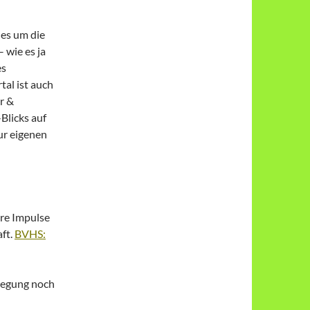
les um die
 wie es ja
es
al ist auch
r &
Blicks auf
r eigenen
ere Impulse
ft.
BVHS:
klegung noch