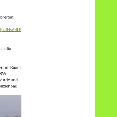
breiten:
HjkdNsA4LF
rch die
fel, im Raum
 NRW
 wurde und
ollziehbar.