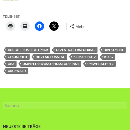
TEILEN MIT:
Mehr
ANSTATT FOSSIL-ATOMAR
DEZENTRAL-ERNEUERBAR
DIVESTMENT
GESUNDHEIT
HITZEAKTIONSTAG
KLIMASCHUTZ
KLUG
UBA
UMWELTBEWUSSTSEINSSTUDIE-2024
UMWELTSCHUTZ
URGEWALD
Suche
nach:
NEUESTE BEITRÄGE