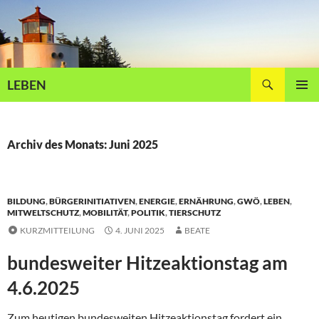
Zum
Inhalt
springen
Suchen
LEBEN
PRIMÄR
MENÜ
Archiv des Monats: Juni 2025
BILDUNG
,
BÜRGERINITIATIVEN
,
ENERGIE
,
ERNÄHRUNG
,
GWÖ
,
LEBEN
,
MITWELTSCHUTZ
,
MOBILITÄT
,
POLITIK
,
TIERSCHUTZ
KURZMITTEILUNG
4. JUNI 2025
BEATE
bundesweiter Hitzeaktionstag am
4.6.2025
Zum heutigen bundesweiten Hitzeaktionstag fordert ein