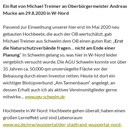
Ein Rat von Michael Treimer an Oberbürgermeister Andreas
Mucke am 29.8.2020 in W-Nord
Passend zur Einweihung unserer hier erst im Mai 2020 neu
gebauten Hochbeete, die auch der OB wertschätzt, gab
Michael Treimer aus Schwelm dem OB einen guten Rat: „
Erst
die Naturschutzverbände fragen
…
nicht am Ende einer
Planung
.“ In Schwelm gelang so, was hier in W-Nord leider
vergeblich versucht wurde. Die AGU Schwelm konnte vor über
35 Jahren ca. 50.000 qm unversiegelte Fläche vor der
Bebauung durch einen Investor retten. Heute ist dort ein
wichtiger Biotopverbund „Am Tannenbaum“ angelegt, an
dessen Erhalt auch ich als aktives Vereinsmitglieder gerne
mitwirke…
www.agu-schwelm.de
Hochbeete in W-Nord: Hochbeete gehen überall, haben einen
großen Lerneffekt und sind Lebensraum
www.wz.de/nrw/wuppertal/der-stadtrand-wuppertal-nord-