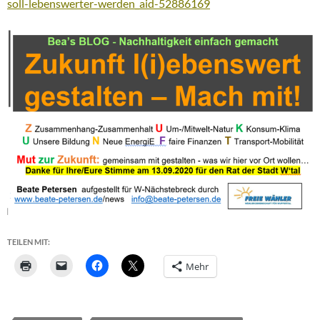
soll-lebenswerter-werden_aid-52886169
TEILEN MIT:
Mehr