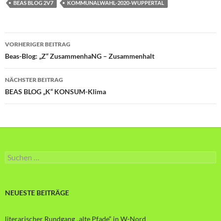
BEAS BLOG 2V7
KOMMUNALWAHL-2020-WUPPERTAL
Beitragsnavigation
VORHERIGER BEITRAG
Beas-Blog: „Z“ ZusammenhaNG – Zusammenhalt
NÄCHSTER BEITRAG
BEAS BLOG „K“ KONSUM-Klima
Suche
nach:
NEUESTE BEITRÄGE
literarischer Rundgang „alte Pfade“ in W-Nord