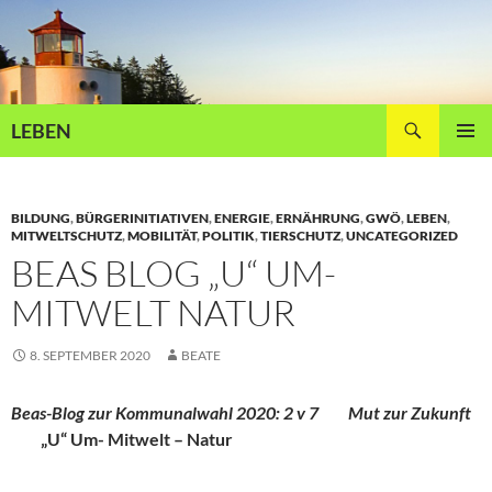
Zum
Inhalt
springen
Suchen
LEBEN
PRIMÄR
MENÜ
BILDUNG
,
BÜRGERINITIATIVEN
,
ENERGIE
,
ERNÄHRUNG
,
GWÖ
,
LEBEN
,
MITWELTSCHUTZ
,
MOBILITÄT
,
POLITIK
,
TIERSCHUTZ
,
UNCATEGORIZED
BEAS BLOG „U“ UM-
MITWELT NATUR
8. SEPTEMBER 2020
BEATE
Beas-Blog zur Kommunalwahl 2020: 2 v 7
Mut
zur
Z
u
k
u
n
f
t
„U“ Um- Mitwelt – Natur