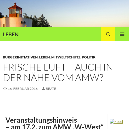
Zum
Inhalt
springen
Suchen
LEBEN
PRIMÄR
MENÜ
BÜRGERINITIATIVEN
,
LEBEN
,
MITWELTSCHUTZ
,
POLITIK
FRISCHE LUFT – AUCH IN
DER NÄHE VOM AMW?
16. FEBRUAR 2016
BEATE
Veranstaltungshinweis
– am 17.2. zum AMW „W-West“