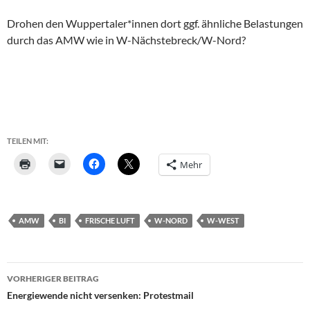
Drohen den Wuppertaler*innen dort ggf. ähnliche Belastungen
durch das AMW wie in W-Nächstebreck/W-Nord?
TEILEN MIT:
Mehr
AMW
BI
FRISCHE LUFT
W-NORD
W-WEST
Beitragsnavigation
VORHERIGER BEITRAG
Energiewende nicht versenken: Protestmail