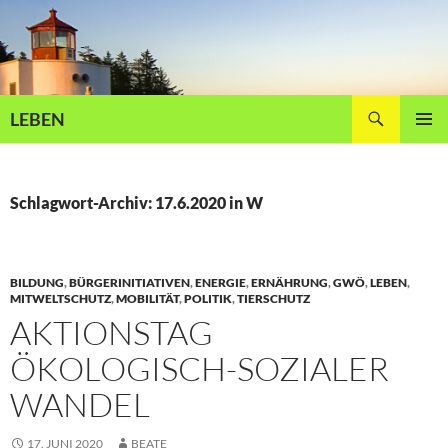
Zum
Inhalt
springen
Suchen
LEBEN
PRIMÄR
MENÜ
Schlagwort-Archiv: 17.6.2020 in W
BILDUNG
,
BÜRGERINITIATIVEN
,
ENERGIE
,
ERNÄHRUNG
,
GWÖ
,
LEBEN
,
MITWELTSCHUTZ
,
MOBILITÄT
,
POLITIK
,
TIERSCHUTZ
AKTIONSTAG
ÖKOLOGISCH-SOZIALER
WANDEL
17. JUNI 2020
BEATE