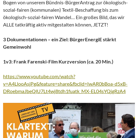
Bogen von unserem Bündnis-BürgerAntrag zur ökologisch-
sozial-fairen (kommunalen) Textil-Beschaffung bis zum
ökologisch-sozial-fairen Wandel… Ein großes Bild, das wir
ALLE tatkräftig aktiv mitgestalten können, JETZT!
3 Dokumentationen
– ein Ziel: BürgerEnergiE
stärkt
Gemeinwohl
1v3: Frank Farenski-Film Kurzversion (ca. 20 Min.)
https://www.youtube.com/watch?
v=A4LlooAsjPg&feature=share&fbclid=IwAR0bBoa-d5xB-
DRoebmaJbeQlU7Lt4wj8tdh1fuatk_MX-EL04sYQjgRzA4