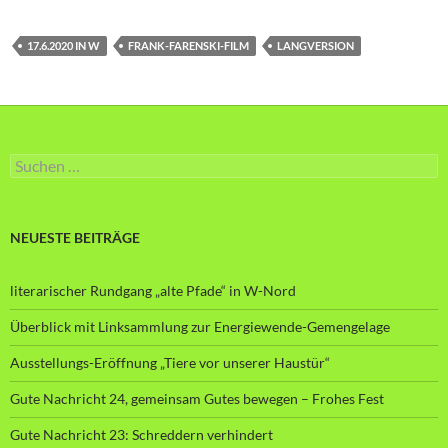
17.6.2020 IN W
FRANK-FARENSKI-FILM
LANGVERSION
Suche
nach:
NEUESTE BEITRÄGE
literarischer Rundgang „alte Pfade“ in W-Nord
Überblick mit Linksammlung zur Energiewende-Gemengelage
Ausstellungs-Eröffnung „Tiere vor unserer Haustür“
Gute Nachricht 24, gemeinsam Gutes bewegen – Frohes Fest
Gute Nachricht 23: Schreddern verhindert