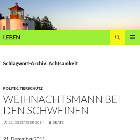
Zum
Inhalt
springen
Suchen
LEBEN
PRIMÄR
MENÜ
Schlagwort-Archiv: Achtsamkeit
POLITIK
,
TIERSCHUTZ
WEIHNACHTSMANN BEI
DEN SCHWEINEN
21. DEZEMBER 2014
BEATE
21. Dezember 2011