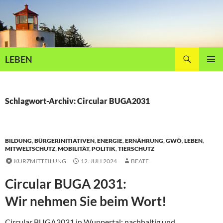
Zum
Inhalt
springen
Suchen
LEBEN
PRIMÄR
MENÜ
Schlagwort-Archiv: Circular BUGA2031
BILDUNG
,
BÜRGERINITIATIVEN
,
ENERGIE
,
ERNÄHRUNG
,
GWÖ
,
LEBEN
,
MITWELTSCHUTZ
,
MOBILITÄT
,
POLITIK
,
TIERSCHUTZ
KURZMITTEILUNG
12. JULI 2024
BEATE
Circular BUGA 2031:
Wir nehmen Sie beim Wort!
Circular BUGA2031 in Wuppertal: nachhaltig und