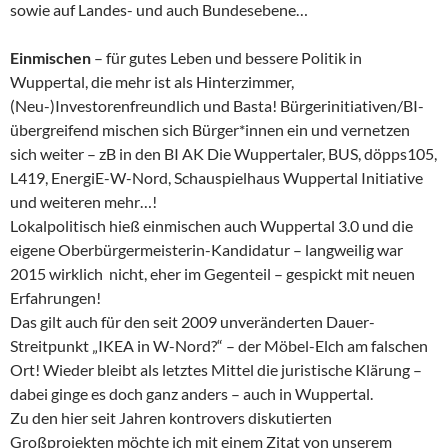
sowie auf Landes- und auch Bundesebene…
Einmischen
– für gutes Leben und bessere Politik in
Wuppertal, die mehr ist als Hinterzimmer,
(Neu-)Investorenfreundlich und Basta! Bürgerinitiativen/BI-
übergreifend mischen sich Bürger*innen ein und vernetzen
sich weiter – zB in den BI AK Die Wuppertaler, BUS, döpps105,
L419, EnergiE-W-Nord, Schauspielhaus Wuppertal Initiative
und weiteren mehr…!
Lokalpolitisch hieß einmischen auch Wuppertal 3.0 und die
eigene Oberbürgermeisterin-Kandidatur – langweilig war
2015 wirklich nicht, eher im Gegenteil – gespickt mit neuen
Erfahrungen!
Das gilt auch für den seit 2009 unveränderten Dauer-
Streitpunkt „IKEA in W-Nord?“ – der Möbel-Elch am falschen
Ort! Wieder bleibt als letztes Mittel die juristische Klärung –
dabei ginge es doch ganz anders – auch in Wuppertal.
Zu den hier seit Jahren kontrovers diskutierten
Großprojekten möchte ich mit einem Zitat von unserem