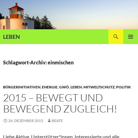
Zum
Inhalt
springen
Suchen
LEBEN
PRIMÄR
MENÜ
Schlagwort-Archiv: einmischen
BÜRGERINITIATIVEN
,
ENERGIE
,
GWÖ
,
LEBEN
,
MITWELTSCHUTZ
,
POLITIK
2015 – BEWEGT UND
BEWEGEND ZUGLEICH!
26. DEZEMBER 2015
BEATE
Liebe Aktive, Unterstützer*innen, Interessierte und alle,