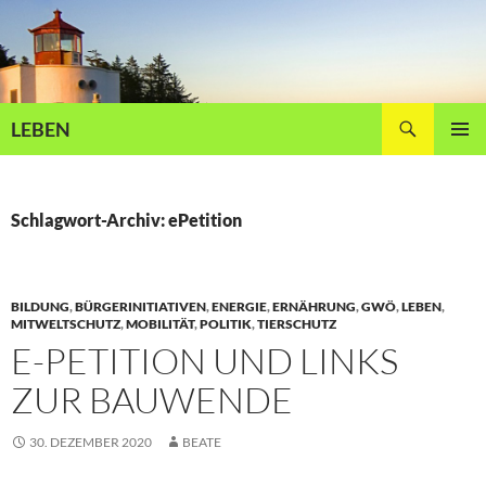
Zum
Inhalt
springen
Suchen
LEBEN
PRIMÄR
MENÜ
Schlagwort-Archiv: ePetition
BILDUNG
,
BÜRGERINITIATIVEN
,
ENERGIE
,
ERNÄHRUNG
,
GWÖ
,
LEBEN
,
MITWELTSCHUTZ
,
MOBILITÄT
,
POLITIK
,
TIERSCHUTZ
E-PETITION UND LINKS
ZUR BAUWENDE
30. DEZEMBER 2020
BEATE