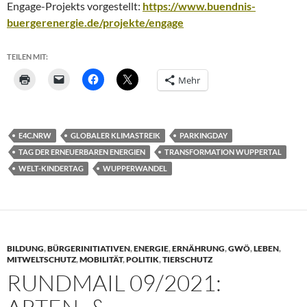
Engage-Projekts vorgestellt:
https://www.buendnis-
buergerenergie.de/projekte/engage
TEILEN MIT:
Mehr
E4C.NRW
GLOBALER KLIMASTREIK
PARKINGDAY
TAG DER ERNEUERBAREN ENERGIEN
TRANSFORMATION WUPPERTAL
WELT-KINDERTAG
WUPPERWANDEL
BILDUNG
,
BÜRGERINITIATIVEN
,
ENERGIE
,
ERNÄHRUNG
,
GWÖ
,
LEBEN
,
MITWELTSCHUTZ
,
MOBILITÄT
,
POLITIK
,
TIERSCHUTZ
RUNDMAIL 09/2021: