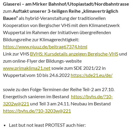
Glaserei – am Mirker Bahnhof/Utopiastadt/Nordbahntrasse
zum
Auftakt unserer 3-teiligen Reihe „klimaverträglich
Bauen“
als hybrid-Veranstaltung der traditionellen
Kooperation von Bergischer VHS mit dem Klimanetzwerk
Wuppertal im Rahmen der Initiativen übergreifenden
Bildungsreihe zur Klimagerechtigkeit:
https://www.njuuz.de/beitrag67374.html
Link zur VHS
BVHS: Kursdetails anzeigen Bergische-VHS
und
zum online-Flyer der Bildungs-website
www.primaklima21.net
sowie zum SDE 2021/22 in
Wuppertal:vom 10 bis 24.6.2022
https://sde21.eu/de/
sowie zu den Folge-Terminen der Reihe Teil-2 am 27.10.
Energetisch sanieren im Bestand
https://bvhs.de/?10-
3202w@221
und Teil 3 am 24.11. Neubau im Bestand
https://bvhs.de/?10-3203w@221
Last but not least PROTEST auch hier: