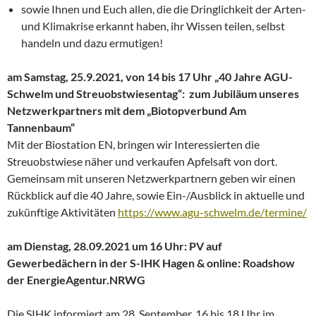
sowie Ihnen und Euch allen, die die Dringlichkeit der Arten-
und Klimakrise erkannt haben, ihr Wissen teilen, selbst
handeln und dazu ermutigen!
am Samstag, 25.9.2021, von 14 bis 17 Uhr „40 Jahre AGU-
Schwelm und Streuobstwiesentag“: zum Jubiläum unseres
Netzwerkpartners mit dem „Biotopverbund Am
Tannenbaum“
Mit der Biostation EN, bringen wir Interessierten die
Streuobstwiese näher und verkaufen Apfelsaft von dort.
Gemeinsam mit unseren Netzwerkpartnern geben wir einen
Rückblick auf die 40 Jahre, sowie Ein-/Ausblick in aktuelle und
zukünftige Aktivitäten
https://www.agu-schwelm.de/termine/
am Dienstag, 28.09.2021 um 16 Uhr: PV auf
Gewerbedächern in der S-IHK Hagen & online: Roadshow
der EnergieAgentur.NRWG
Die SIHK informiert am 28. September, 16 bis 18 Uhr im