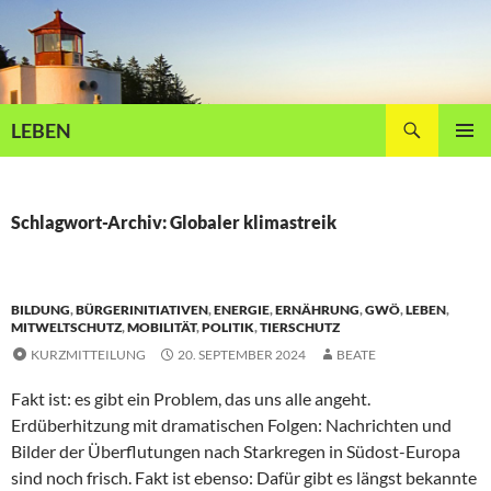
Zum
Inhalt
springen
Suchen
LEBEN
PRIMÄR
MENÜ
Schlagwort-Archiv: Globaler klimastreik
BILDUNG
,
BÜRGERINITIATIVEN
,
ENERGIE
,
ERNÄHRUNG
,
GWÖ
,
LEBEN
,
MITWELTSCHUTZ
,
MOBILITÄT
,
POLITIK
,
TIERSCHUTZ
KURZMITTEILUNG
20. SEPTEMBER 2024
BEATE
Fakt ist: es gibt ein Problem, das uns alle angeht.
Erdüberhitzung mit dramatischen Folgen: Nachrichten und
Bilder der Überflutungen nach Starkregen in Südost-Europa
sind noch frisch. Fakt ist ebenso: Dafür gibt es längst bekannte