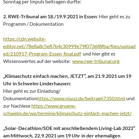
Sonntag per Impuls beitragen durfte:
2. RWE-Tribunal am 18./19.9.2021 in Essen
: Hier geht es zu
Programm / Dokumentation
https://cdn.website-
editor.net/78e8a8c5e87b4c30999e79f0736f8fba/files/upload
ed/210917-Program-Essen_final.pdf
und hier gibt es
Wissenswertes auf der website:
www.rwe-tribunal.org
„Klimaschutz einfach machen, JETZT“, am 21.9.2021 um 19
Uhr in Schwelm-Linderhausen:
Hier geht es zur Einladung/
Dokumentation
https://www.njuuz.de/beitrag67350.html
und
zur Nachlese
https://www.gruene-
schwelm.de/wp/termine/klimaschutz-einfach-machen-jetzt/
„Solar-Decathlon/SDE mit anschließendem Living-Lab 2022“
am Mittwoch, 22.9.2021 um 19 Uhr in der ehemaligen