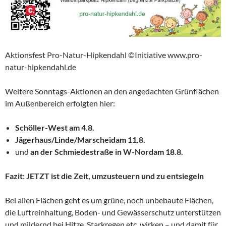
Aktionsfest Pro-Natur-Hipkendahl ©Initiative www.pro-
natur-hipkendahl.de
Weitere Sonntags-Aktionen an den angedachten Grünflächen
im Außenbereich erfolgten hier:
Schöller-West am 4.8.
Jägerhaus/Linde/Marscheid
am 11.8.
und
an der Schmiedestraße in W-Nord
am 18.8.
Fazit: JETZT ist die Zeit, umzusteuern und zu entsiegeln
Bei allen Flächen geht es um grüne, noch unbebaute Flächen,
die Luftreinhaltung, Boden- und Gewässerschutz unterstützen
und mildernd bei Hitze, Starkregen etc. wirken – und damit für