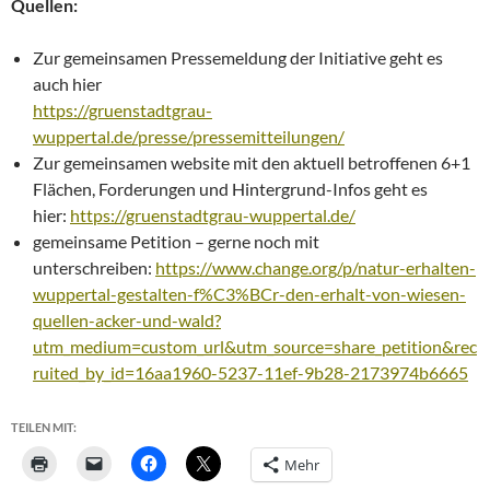
Quellen:
Zur gemeinsamen Pressemeldung der Initiative geht es
auch hier
https://gruenstadtgrau-
wuppertal.de/presse/pressemitteilungen/
Zur gemeinsamen website mit den aktuell betroffenen 6+1
Flächen, Forderungen und Hintergrund-Infos geht es
hier:
https://gruenstadtgrau-wuppertal.de/
gemeinsame Petition – gerne noch mit
unterschreiben:
https://www.change.org/p/natur-erhalten-
wuppertal-gestalten-f%C3%BCr-den-erhalt-von-wiesen-
quellen-acker-und-wald?
utm_medium=custom_url&utm_source=share_petition&rec
ruited_by_id=16aa1960-5237-11ef-9b28-2173974b6665
TEILEN MIT:
Mehr