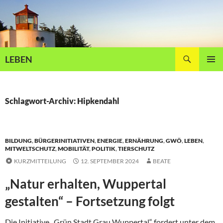
Zum
Inhalt
springen
Suchen
LEBEN
PRIMÄR
MENÜ
Schlagwort-Archiv: Hipkendahl
BILDUNG
,
BÜRGERINITIATIVEN
,
ENERGIE
,
ERNÄHRUNG
,
GWÖ
,
LEBEN
,
MITWELTSCHUTZ
,
MOBILITÄT
,
POLITIK
,
TIERSCHUTZ
KURZMITTEILUNG
12. SEPTEMBER 2024
BEATE
„Natur erhalten, Wuppertal
gestalten“ – Fortsetzung folgt
Die Initiative „Grün.Stadt.Grau Wuppertal“ fordert unter dem