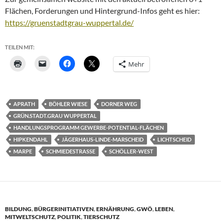
Flächen, Forderungen und Hintergrund-Infos geht es hier:
https://gruenstadtgrau-wuppertal.de/
TEILEN MIT:
Mehr
APRATH
BÖHLER WIESE
DORNER WEG
GRÜN.STADT.GRAU WUPPERTAL
HANDLUNGSPROGRAMM GEWERBE-POTENTIAL-FLÄCHEN
HIPKENDAHL
JÄGERHAUS-LINDE-MARSCHEID
LICHTSCHEID
MARPE
SCHMIEDESTRASSE
SCHÖLLER-WEST
BILDUNG
,
BÜRGERINITIATIVEN
,
ERNÄHRUNG
,
GWÖ
,
LEBEN
,
MITWELTSCHUTZ
,
POLITIK
,
TIERSCHUTZ