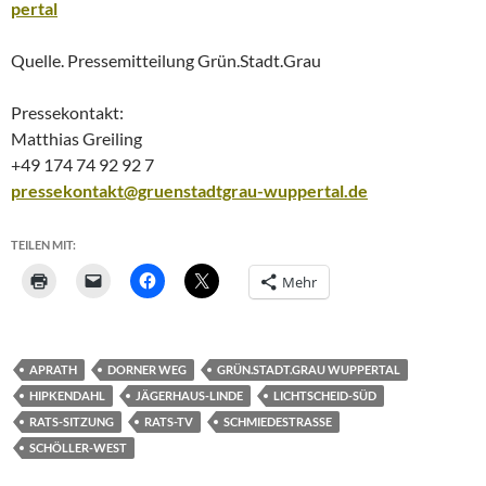
pertal
Quelle. Pressemitteilung Grün.Stadt.Grau
Pressekontakt:
Matthias Greiling
+49 174 74 92 92 7
pressekontakt@gruenstadtgrau-wuppertal.de
TEILEN MIT:
Mehr
APRATH
DORNER WEG
GRÜN.STADT.GRAU WUPPERTAL
HIPKENDAHL
JÄGERHAUS-LINDE
LICHTSCHEID-SÜD
RATS-SITZUNG
RATS-TV
SCHMIEDESTRASSE
SCHÖLLER-WEST