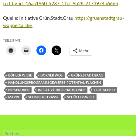
ted_by_id=16aa1960-5237-11ef-9b28-2173974b6665
Quelle: Initiative Grün.Stadt.Grau
https://gruenstadtgrau-
wuppertal.de/
TEILEN MIT:
Mehr
BÖHLER WIESE
DORNER WEG
GRÜNS.STADT.GRAU
HANDLUNGSPROGRAMM GEWERBE-POTENTIAL-FLÄCHEN
HIPKENDAHL
INITIATIVE JÄGERHAUS-LINDE
LICHTSCHEID
MARPE
SCHMIEDESTRASSE
SCHÖLLER-WEST
Suche