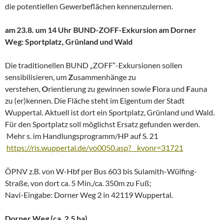
die potentiellen Gewerbeflächen kennenzulernen.
am 23.8. um 14 Uhr BUND-ZOFF-Exkursion am Dorner
Weg: Sportplatz, Grünland und Wald
Die traditionellen BUND „ZOFF“-Exkursionen sollen
sensibilisieren, um
Z
usammenhänge zu
verstehen,
O
rientierung zu gewinnen sowie
F
lora und
F
auna
zu (er)kennen. Die Fläche steht im Eigentum der Stadt
Wuppertal. Aktuell ist dort ein Sportplatz, Grünland und Wald.
Für den Sportplatz soll möglichst Ersatz gefunden werden.
Mehr s. im Handlungsprogramm/HP auf S. 21
https://ris.wuppertal.de/vo0050.asp?__kvonr=31721
ÖPNV z.B. von W-Hbf per Bus 603 bis Sulamith-Wülfing-
Straße, von dort ca. 5 Min./ca. 350m zu Fuß;
Navi-Eingabe: Dorner Weg 2 in 42119 Wuppertal.
Dorner Weg (ca. 2,5 ha)