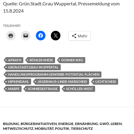
Quelle: Grün.Stadt.Grau Wuppertal, Pressemeldung vom
15.8.2024
TEILEN MIT:
Mehr
APRATH
BÖHLER WIESE
DORNER WEG
GRÜN.STADT.GRAU WUPPERTAL
HANDLUNGSPROGRAMM GEWERBE-POTENTIAL-FLÄCHEN
HIPKENDAHL
JÄGERHAUS-LINDE-MARSCHEID
LICHTSCHEID
MARPE
SCHMIEDESTRASSE
SCHÖLLER-WEST
BILDUNG
,
BÜRGERINITIATIVEN
,
ENERGIE
,
ERNÄHRUNG
,
GWÖ
,
LEBEN
,
MITWELTSCHUTZ
,
MOBILITÄT
,
POLITIK
,
TIERSCHUTZ