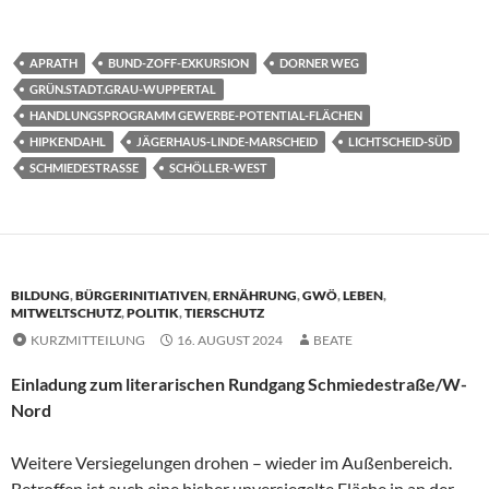
APRATH
BUND-ZOFF-EXKURSION
DORNER WEG
GRÜN.STADT.GRAU-WUPPERTAL
HANDLUNGSPROGRAMM GEWERBE-POTENTIAL-FLÄCHEN
HIPKENDAHL
JÄGERHAUS-LINDE-MARSCHEID
LICHTSCHEID-SÜD
SCHMIEDESTRASSE
SCHÖLLER-WEST
BILDUNG
,
BÜRGERINITIATIVEN
,
ERNÄHRUNG
,
GWÖ
,
LEBEN
,
MITWELTSCHUTZ
,
POLITIK
,
TIERSCHUTZ
KURZMITTEILUNG
16. AUGUST 2024
BEATE
Einladung zum literarischen Rundgang Schmiedestraße/W-
Nord
Weitere Versiegelungen drohen – wieder im Außenbereich.
Betroffen ist auch eine bisher unversiegelte Fläche in an der