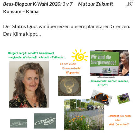
Beas-Blog zur K-Wahl 2020: 3 v 7
Mut
zur
Z
u
k
u
n
f
t
„K“
Konsum – Klima
Der Status Quo: wir überreizen unsere planetaren Grenzen.
Das Klima kippt…