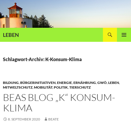
Zum
Inhalt
springen
Suchen
LEBEN
PRIMÄR
MENÜ
Schlagwort-Archiv: K-Konsum-Klima
BILDUNG
,
BÜRGERINITIATIVEN
,
ENERGIE
,
ERNÄHRUNG
,
GWÖ
,
LEBEN
,
MITWELTSCHUTZ
,
MOBILITÄT
,
POLITIK
,
TIERSCHUTZ
BEAS BLOG „K“ KONSUM-
KLIMA
8. SEPTEMBER 2020
BEATE