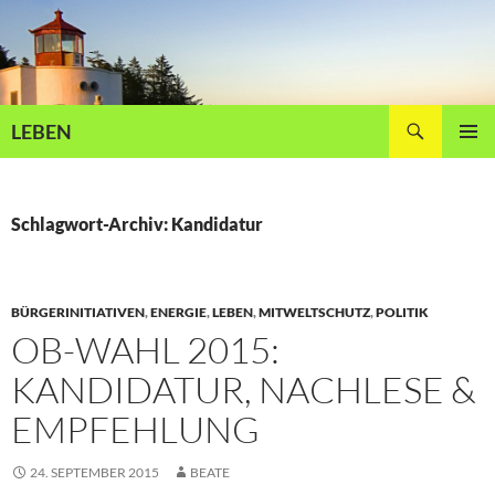
Zum
Inhalt
springen
Suchen
LEBEN
PRIMÄR
MENÜ
Schlagwort-Archiv: Kandidatur
BÜRGERINITIATIVEN
,
ENERGIE
,
LEBEN
,
MITWELTSCHUTZ
,
POLITIK
OB-WAHL 2015:
KANDIDATUR, NACHLESE &
EMPFEHLUNG
24. SEPTEMBER 2015
BEATE