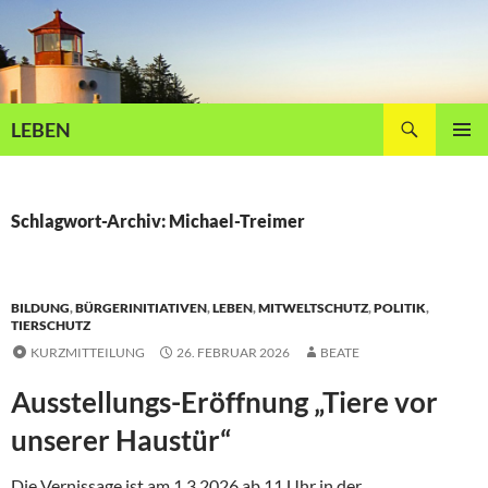
Zum
Inhalt
springen
Suchen
LEBEN
PRIMÄR
MENÜ
Schlagwort-Archiv: Michael-Treimer
BILDUNG
,
BÜRGERINITIATIVEN
,
LEBEN
,
MITWELTSCHUTZ
,
POLITIK
,
TIERSCHUTZ
KURZMITTEILUNG
26. FEBRUAR 2026
BEATE
Ausstellungs-Eröffnung „Tiere vor
unserer Haustür“
Die Vernissage ist am 1.3.2026 ab 11 Uhr in der