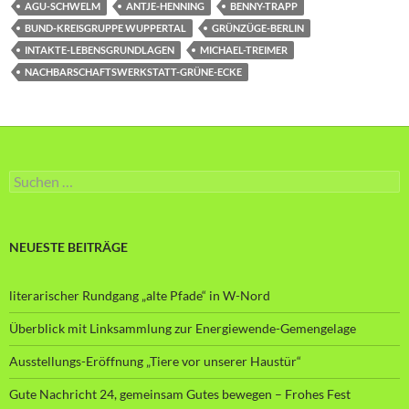
AGU-SCHWELM
ANTJE-HENNING
BENNY-TRAPP
BUND-KREISGRUPPE WUPPERTAL
GRÜNZÜGE-BERLIN
INTAKTE-LEBENSGRUNDLAGEN
MICHAEL-TREIMER
NACHBARSCHAFTSWERKSTATT-GRÜNE-ECKE
Suche
nach:
NEUESTE BEITRÄGE
literarischer Rundgang „alte Pfade“ in W-Nord
Überblick mit Linksammlung zur Energiewende-Gemengelage
Ausstellungs-Eröffnung „Tiere vor unserer Haustür“
Gute Nachricht 24, gemeinsam Gutes bewegen – Frohes Fest