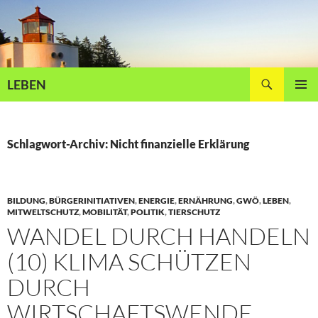
Zum
Inhalt
springen
Suchen
LEBEN
PRIMÄR
MENÜ
Schlagwort-Archiv: Nicht finanzielle Erklärung
BILDUNG
,
BÜRGERINITIATIVEN
,
ENERGIE
,
ERNÄHRUNG
,
GWÖ
,
LEBEN
,
MITWELTSCHUTZ
,
MOBILITÄT
,
POLITIK
,
TIERSCHUTZ
WANDEL DURCH HANDELN
(10) KLIMA SCHÜTZEN
DURCH
WIRTSCHAFTSWENDE