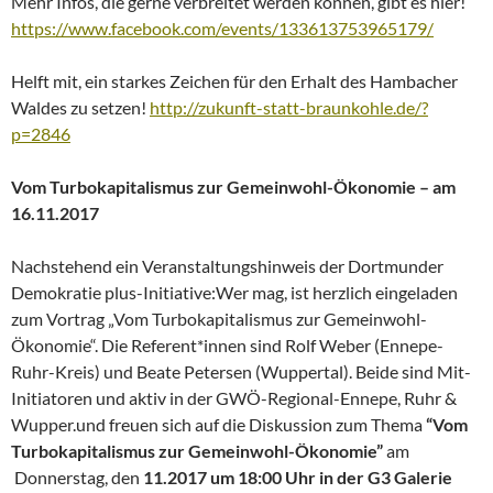
Mehr Infos, die gerne verbreitet werden können, gibt es hier!
https://www.facebook.com/events/133613753965179/
Helft mit, ein starkes Zeichen für den Erhalt des Hambacher
Waldes zu setzen!
http://zukunft-statt-braunkohle.de/?
p=2846
Vom Turbokapitalismus zur Gemeinwohl-Ökonomie – am
16.11.2017
Nachstehend ein Veranstaltungshinweis der Dortmunder
Demokratie plus-Initiative:Wer mag, ist herzlich eingeladen
zum Vortrag „Vom Turbokapitalismus zur Gemeinwohl-
Ökonomie“. Die Referent*innen sind Rolf Weber (Ennepe-
Ruhr-Kreis) und Beate Petersen (Wuppertal). Beide sind Mit-
Initiatoren und aktiv in der GWÖ-Regional-Ennepe, Ruhr &
Wupper.und freuen sich auf die Diskussion zum Thema
“Vom
Turbokapitalismus zur Gemeinwohl-Ökonomie”
am
Donnerstag, den
11.2017 um 18:00 Uhr in der G3 Galerie