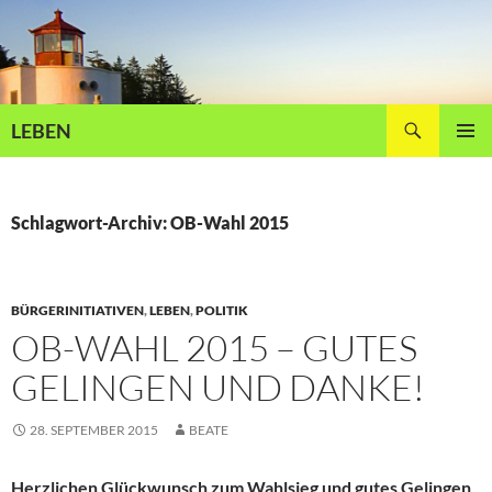
Zum
Inhalt
springen
Suchen
LEBEN
PRIMÄR
MENÜ
Schlagwort-Archiv: OB-Wahl 2015
BÜRGERINITIATIVEN
,
LEBEN
,
POLITIK
OB-WAHL 2015 – GUTES
GELINGEN UND DANKE!
28. SEPTEMBER 2015
BEATE
Herzlichen Glückwunsch zum Wahlsieg und gutes Gelingen