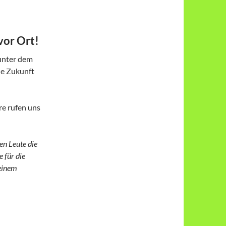
vor Ort!
unter dem
ne Zukunft
re rufen uns
en Leute die
e für die
 einem