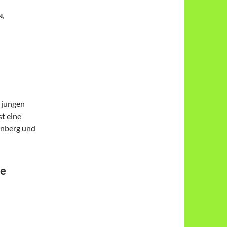
N
,
 jungen
st eine
unberg und
ie