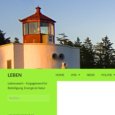
Zum
Inhalt
springen
Suchen
LEBEN
HOME
VITA
NEWS
POLITIK
Lebenswert – Engagement für
Beteiligung, Energie & Natur
Suche
nach: