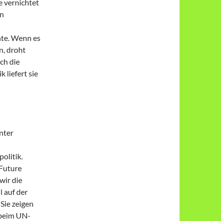
 vernichtet
en
hte. Wenn es
n, droht
ch die
 liefert sie
nter
olitik.
rFuture
wir die
 auf der
Sie zeigen
 beim UN-