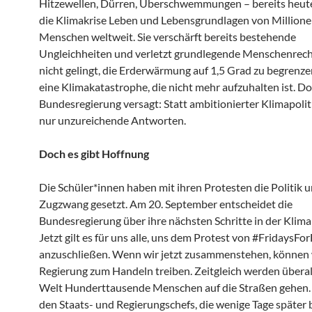
Hitzewellen, Dürren, Überschwemmungen – bereits heute
die Klimakrise Leben und Lebensgrundlagen von Million
Menschen weltweit. Sie verschärft bereits bestehende
Ungleichheiten und verletzt grundlegende Menschenrec
nicht gelingt, die Erderwärmung auf 1,5 Grad zu begrenze
eine Klimakatastrophe, die nicht mehr aufzuhalten ist. Do
Bundesregierung versagt: Statt ambitionierter Klimapolitik
nur unzureichende Antworten.
Doch es gibt Hoffnung
Die Schüler*innen haben mit ihren Protesten die Politik u
Zugzwang gesetzt. Am 20. September entscheidet die
Bundesregierung über ihre nächsten Schritte in der Klimap
Jetzt gilt es für uns alle, uns dem Protest von #FridaysFo
anzuschließen. Wenn wir jetzt zusammenstehen, können 
Regierung zum Handeln treiben. Zeitgleich werden überall
Welt Hunderttausende Menschen auf die Straßen gehen. 
den Staats- und Regierungschefs, die wenige Tage später