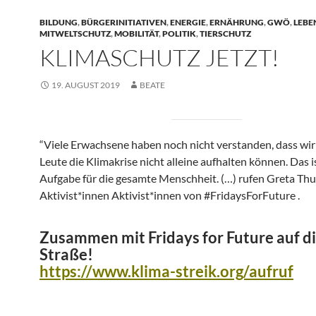
BILDUNG
,
BÜRGERINITIATIVEN
,
ENERGIE
,
ERNÄHRUNG
,
GWÖ
,
LEBE
MITWELTSCHUTZ
,
MOBILITÄT
,
POLITIK
,
TIERSCHUTZ
KLIMASCHUTZ JETZT!
19. AUGUST 2019
BEATE
“Viele Erwachsene haben noch nicht verstanden, dass wir
Leute die Klimakrise nicht alleine aufhalten können. Das i
Aufgabe für die gesamte Menschheit. (…) rufen Greta Th
Aktivist*innen Aktivist*innen von #FridaysForFuture .
Zusammen mit Fridays for Future auf d
Straße!
https://www.klima-streik.org/aufruf