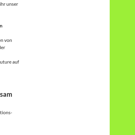
ihr unser
on
en von
der
uture auf
nsam
tions-