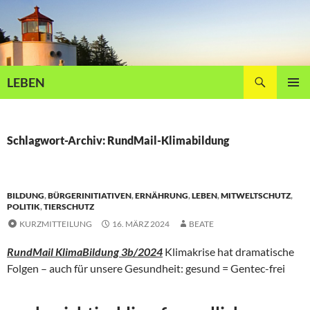
Zum
Inhalt
springen
Suchen
LEBEN
PRIMÄR
MENÜ
Schlagwort-Archiv: RundMail-Klimabildung
BILDUNG
,
BÜRGERINITIATIVEN
,
ERNÄHRUNG
,
LEBEN
,
MITWELTSCHUTZ
,
POLITIK
,
TIERSCHUTZ
KURZMITTEILUNG
16. MÄRZ 2024
BEATE
RundMail KlimaBildung 3b/2024
Klimakrise hat dramatische
Folgen – auch für unsere Gesundheit: gesund = Gentec-frei