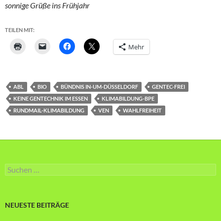
sonnige Grüße ins Frühjahr
TEILEN MIT:
Mehr
ABL
BIO
BÜNDNIS IN-UM-DÜSSELDORF
GENTEC-FREI
KEINE GENTECHNIK IM ESSEN
KLIMABILDUNG-BPE
RUNDMAIL-KLIMABILDUNG
VEN
WAHLFREIHEIT
Suche
nach:
NEUESTE BEITRÄGE