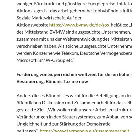
weniger Bürokratie und günstigere Energiepreise. Initiato
Aktionstages ist das arbeitgebernahe Lobbybündnis Initi
Soziale Marktwirtschaft. Auf der
Aktionswebsite
https://www.bvmw.de/de/sos
heißt es: „
des Mittelstand BVMW sind ausgesuchte Unternehmen, d
zusammen mit uns der Weiterentwicklung des Mittelsta
verschrieben haben. Als solche „ausgesuchte Unternehm
werden Konzerne wie Telekom, Deutsche Vermögensbera
Microsoft, BMW-Group etc.“
Forderung von Superreichen weltweit für deren höher
Besteuerung:
Bündnis Tax me now
Anders dieses Bündnis: es wirbt für die Beteiligung an der
öffentlichen Diskussion und Zusammenarbeit für das sel
gesteckte Ziel: „Wir wollen mit unserer Arbeit zu struktur
Veränderungen in den Steuersystemen, zum Abbau von so
Ungleichheit und zur Stärkung der Demokratie
beitragen.“
https://www.taxmenow.eu/zusammenarbeit