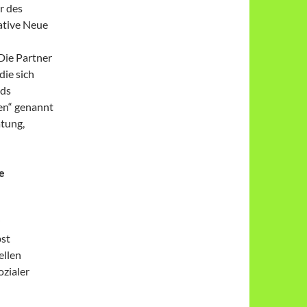
r des
ative Neue
Die Partner
ie sich
nds
en“ genannt
tung,
e
bst
ellen
zialer