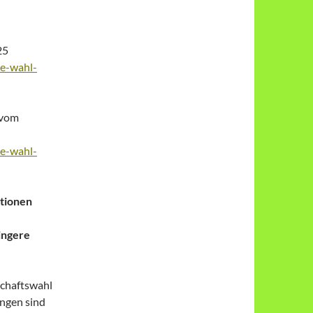
25
ie-wahl-
 vom
ie-wahl-
ktionen
ingere
schaftswahl
ungen sind