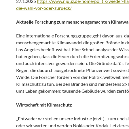
27.1.2025
https://www.njuuz.de/home/politik/wieder-ha
die-wahl-vor-oder-zurueck/
Aktuelle Forschung zum menschengemachten Klimawa
Eine internationale Forschungsgruppe geht davon aus, da
menschengemachte Klimawandel die großen Brände in d
Los Angeles beeinflusst hat. Eine Schnellanalyse der Wis
hat ergeben, dass die Feuer durch die Erderhitzung wahrs
und auch intensiver geworden seien. Die Gründe dafür: f
Regen, die dadurch ausgetrocknete Pflanzenwelt sowie s
Winde. Die Forscher fordern von der Politik, weltweit me
Klimaschutz zu tun. Bei den Bränden sind mindestens 2
ums Leben gekommen; tausende Gebäude wurden zerstör
Wirtschaft mit Klimaschutz
„Entweder wir stellen unsere Industrie jetzt (…) um und s
oder wir warten und werden Nokia oder Kodak. Letzteres 