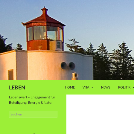
Zum
Inhalt
springen
Suchen
LEBEN
HOME
VITA
NEWS
POLITIK
Lebenswert – Engagement für
Beteiligung, Energie & Natur
Suche
nach: