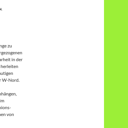
N
,
nge zu
orgezogenen
rheit in der
 herleiten
mutigen
für W-Nord.
nhängen,
 im
nions-
nen von