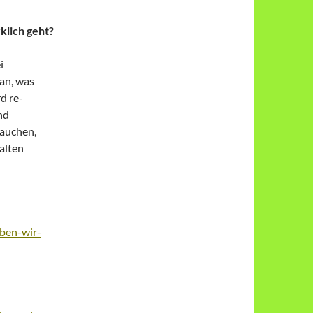
klich geht?
i
an, was
d re-
nd
rauchen,
alten
ben-wir-