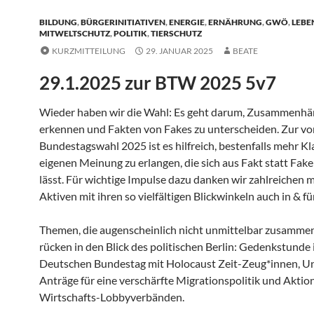
BILDUNG
,
BÜRGERINITIATIVEN
,
ENERGIE
,
ERNÄHRUNG
,
GWÖ
,
LEBE
MITWELTSCHUTZ
,
POLITIK
,
TIERSCHUTZ
KURZMITTEILUNG
29. JANUAR 2025
BEATE
29.1.2025 zur BTW 2025 5v7
Wieder haben wir die Wahl: Es geht darum, Zusammenhä
erkennen und Fakten von Fakes zu unterscheiden. Zur v
Bundestagswahl 2025 ist es hilfreich, bestenfalls mehr Kla
eigenen Meinung zu erlangen, die sich aus Fakt statt Fake
lässt. Für wichtige Impulse dazu danken wir zahlreichen 
Aktiven mit ihren so vielfältigen Blickwinkeln auch in & 
Themen, die augenscheinlich nicht unmittelbar zusamme
rücken in den Blick des politischen Berlin: Gedenkstunde
Deutschen Bundestag mit Holocaust Zeit-Zeug*innen, U
Anträge für eine verschärfte Migrationspolitik und Aktio
Wirtschafts-Lobbyverbänden.