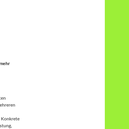
 mehr
ten
mehreren
. Konkrete
stung,