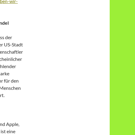
ben-wir-
ndel
ss der
er US-Stadt
senschaftler
cheinlicher
ehlender
tarke
hr für den
9 Menschen
t.
ind Apple,
ist eine