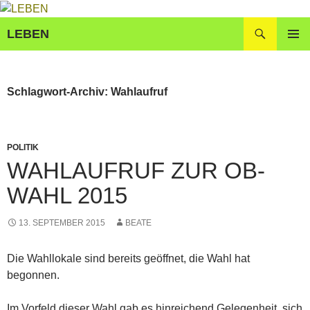
Zum
Inhalt
Suchen
LEBEN
springen
PRIMÄR
MENÜ
Schlagwort-Archiv: Wahlaufruf
POLITIK
WAHLAUFRUF ZUR OB-
WAHL 2015
13. SEPTEMBER 2015
BEATE
Die Wahllokale sind bereits geöffnet, die Wahl hat
begonnen.
Im Vorfeld dieser Wahl gab es hinreichend Gelegenheit, sich