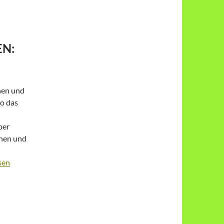
EN:
nen und
o das
ber
nnen und
sen