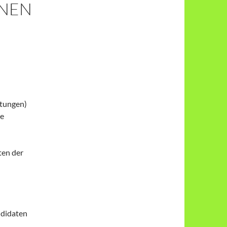
NNEN
itungen)
ie
ten der
didaten