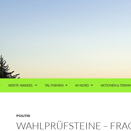
WERTE-WANDEL
TAL-THEMEN
W-NORD
AKTIONEN & TERMI
POLITIK
WAHLPRÜFSTEINE – FR