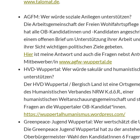
www.talomat.de
.
AGFM: Wer würde soziale Anliegen unterstützen?
Die Arbeitsgemeinschaft der Freien Wohlfahrtspfleg
hat alle OB-Kandidatinnen und -Kandidaten angeschr
einem offenen Brief um Unterstützung ihrer Arbeit un
ihrer Sicht wichtigen politischen Ziele gebeten.
Hier
ist meine Antwort und auch die Fragen nebst An
Mitbewerber/in
www.agfw-wuppertal.de
HVD-Wuppertal: Wer würde sakulär und humanistisc
unterstützen?
Der HVD Wuppertal / Bergisch Land ist eine Ortsgeme
des Humanistischen Verbandes NRW K.d.ö.R., einer
humanistischen Weltanschauungsgemeinschaft und ste
Fragen an die Wuppertaler OB-Kandidat*innen.
https://wuppertalhumanismus.wordpress.com/
Greenpeace-Jugend Wuppertal: Wer wertschätzt die
Die Greenpeace Jugend Wuppertal hat zu der ansteh
Oberbürgermeister-Wahl den KandidatInnen 6 Frage