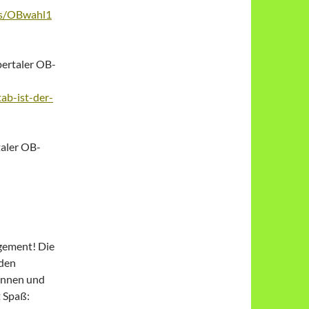
es/OBwahl1
ertaler OB-
ab-ist-der-
aler OB-
agement! Die
 den
innen und
t Spaß: