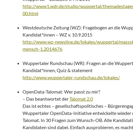
http://www1.wdr.de/studio/wuppertal/themadestag
00.html
Westdeutsche Zeitung (WZ): Fragebogen an die Wupp
Kandidat*innen – WZ v. 10.9.2015
http://www.wz-newsline.de/lokales/wuppertal/massst
mensch-1.2014676
Wuppertaler Rundschau (WR): Fragen an die Wuppert
Kandidat*innen, Quiz & statement
http://www.wuppertaler-rundschau.de/lokales/
OpenData-Talomat: Wer passt zu mir?
– Das beantwortet der
Talomat 2.0
Das ist echtes – gesellschaftspolitisches – Bürgereng
Wuppertaler OpenData-Initiative entwickelte wieder
Talomat. In 30 Fragen zum Wunsch-OB. Alle Kandidat
Kandidaten sind dabei. Einfach ausprobieren, es mach