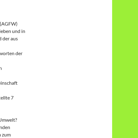
e (AGFW)
ieben und in
d der aus
tworten der
h
inschaft
llte 7
 Umwelt?
enden
n zum