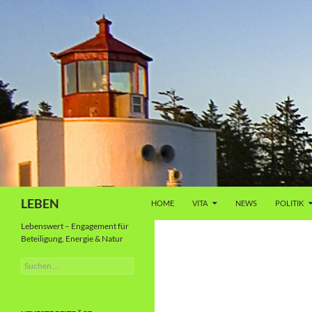
Zum
Inhalt
springen
Suchen
LEBEN
HOME
VITA
NEWS
POLITIK
Lebenswert – Engagement für
Beteiligung, Energie & Natur
Suche
nach: