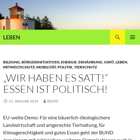
Zum
Inhalt
springen
Suchen
LEBEN
PRIMÄR
MENÜ
BILDUNG
,
BÜRGERINITIATIVEN
,
ENERGIE
,
ERNÄHRUNG
,
GWÖ
,
LEBEN
,
MITWELTSCHUTZ
,
MOBILITÄT
,
POLITIK
,
TIERSCHUTZ
„WIR HABEN ES SATT!“
ESSEN IST POLITISCH!
15. JANUAR 2019
BEATE
EU-weite Demo: Für eine bäuerlich-ökologischere
Landwirtschaft und artgerechte Tierhaltung, für
Klimagerechtigkeit und gutes Essen geht der BUND
gemeinsam mit zahlreichen weiteren Organisationen auch in