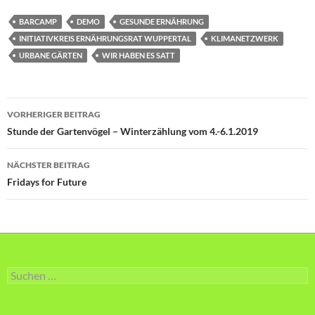
BARCAMP
DEMO
GESUNDE ERNÄHRUNG
INITIATIVKREIS ERNÄHRUNGSRAT WUPPERTAL
KLIMANETZWERK
URBANE GÄRTEN
WIR HABEN ES SATT
Beitragsnavigation
VORHERIGER BEITRAG
Stunde der Gartenvögel – Winterzählung vom 4.-6.1.2019
NÄCHSTER BEITRAG
Fridays for Future
Suche
nach: