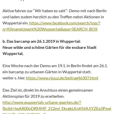
Aktive fahren zur “Wir haben es satt”- Demo mit nach Berlin
und laden zudem herzlich zu den Treffen nebst Aktionen in
Wuppertal ein.
https://www.facebook.com/search/top/?
q=Klimanetzwerk%20Wuppertal&epa=SEARCH_BOX
b. Das barcamp am 26.1.2019 in Wuppertal:
Neue wilde und schöne Gärten für die essbare Stadt
Wuppertal,
Eine Woche nach der Demo am 19.1. in Berlin findet am 26.1.
ein barcamp zu urbanen Gärten in Wuppertal statt.
weiter s. hier.
https://www.njuuz.de/beitrag46307.html
Das Ziel ist, direkt im Anschluss einen gemeinsamen
Aktionsplan für 2019 zu erarbeiten.
http://www.wuppertals-urbane-gaerten.de/?
fbclid=IwAR00nDRMMF_212evl_EkcgkLKnKN4UjYZEa3Pswi