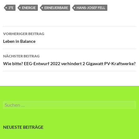
3*E
ENERGIE
ERNEUERBARE
HANS-JOSEF FELL
Beitragsnavigation
VORHERIGER BEITRAG
Leben in Balance
NÄCHSTER BEITRAG
Wie bitte? EEG-Entwurf 2022 verhindert 2 Gigawatt PV-Kraftwerke?
Suche
nach:
NEUESTE BEITRÄGE