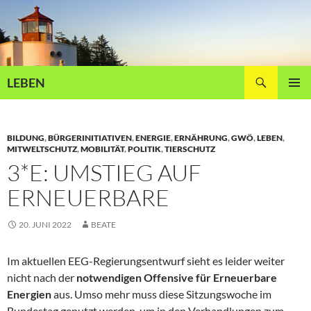
Zum
Inhalt
springen
Suchen
LEBEN
PRIMÄR
MENÜ
BILDUNG
,
BÜRGERINITIATIVEN
,
ENERGIE
,
ERNÄHRUNG
,
GWÖ
,
LEBEN
,
MITWELTSCHUTZ
,
MOBILITÄT
,
POLITIK
,
TIERSCHUTZ
3*E: UMSTIEG AUF
ERNEUERBARE
20. JUNI 2022
BEATE
Im aktuellen EEG-Regierungsentwurf sieht es leider weiter
nicht nach der
notwendigen Offensive für Erneuerbare
Energien
aus. Umso mehr muss diese Sitzungswoche im
Bundestag genutzt werden, um in den Verhandlungen zum