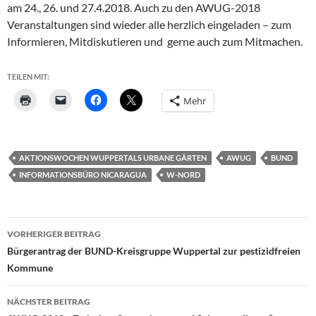
am 24., 26. und 27.4.2018. Auch zu den AWUG-2018
Veranstaltungen sind wieder alle herzlich eingeladen – zum
Informieren, Mitdiskutieren und gerne auch zum Mitmachen.
TEILEN MIT:
Mehr
AKTIONSWOCHEN WUPPERTALS URBANE GÄRTEN
AWUG
BUND
INFORMATIONSBÜRO NICARAGUA
W-NORD
Beitragsnavigation
VORHERIGER BEITRAG
Bürgerantrag der BUND-Kreisgruppe Wuppertal zur pestizidfreien
Kommune
NÄCHSTER BEITRAG