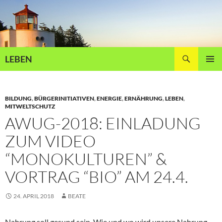
Zum
Inhalt
springen
Suchen
LEBEN
PRIMÄR
MENÜ
BILDUNG
,
BÜRGERINITIATIVEN
,
ENERGIE
,
ERNÄHRUNG
,
LEBEN
,
MITWELTSCHUTZ
AWUG-2018: EINLADUNG
ZUM VIDEO
“MONOKULTUREN” &
VORTRAG “BIO” AM 24.4.
24. APRIL 2018
BEATE
Nahrung soll gesund sein. Wie und wo wird unsere Nahrung